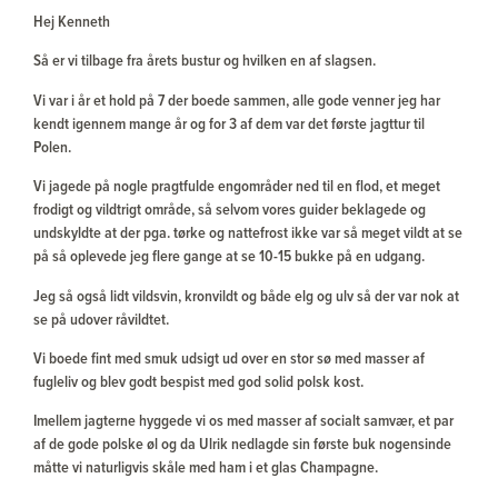
Hej Kenneth
Så er vi tilbage fra årets bustur og hvilken en af slagsen.
Vi var i år et hold på 7 der boede sammen, alle gode venner jeg har
kendt igennem mange år og for 3 af dem var det første jagttur til
Polen.
Vi jagede på nogle pragtfulde engområder ned til en flod, et meget
frodigt og vildtrigt område, så selvom vores guider beklagede og
undskyldte at der pga. tørke og nattefrost ikke var så meget vildt at se
på så oplevede jeg flere gange at se 10-15 bukke på en udgang.
Jeg så også lidt vildsvin, kronvildt og både elg og ulv så der var nok at
se på udover råvildtet.
Vi boede fint med smuk udsigt ud over en stor sø med masser af
fugleliv og blev godt bespist med god solid polsk kost.
Imellem jagterne hyggede vi os med masser af socialt samvær, et par
af de gode polske øl og da Ulrik nedlagde sin første buk nogensinde
måtte vi naturligvis skåle med ham i et glas Champagne.