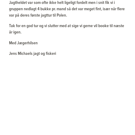
Jagtheldet var som ofte ikke helt ligeligt fordelt men i snit fik vi i
gruppen nedlagt 4 bukke pr. mand så det var meget fint, især når flere
var på deres første jagttur til Polen.
Tak for en god tur og vi slutter med at sige vi gerne vil booke til næste
år igen.
Med Jægerhilsen
Jens Michaels jagt og fiskeri
Relaterede rejser
SE ALLE VORES REJSER