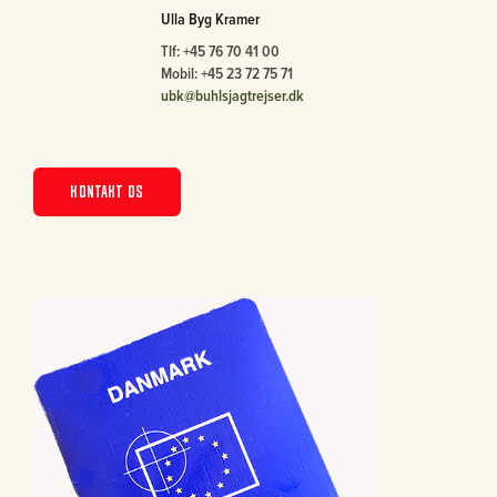
Ulla Byg Kramer
Tlf: +45 76 70 41 00
Mobil: +45 23 72 75 71
ubk@buhlsjagtrejser.dk
KONTAKT OS