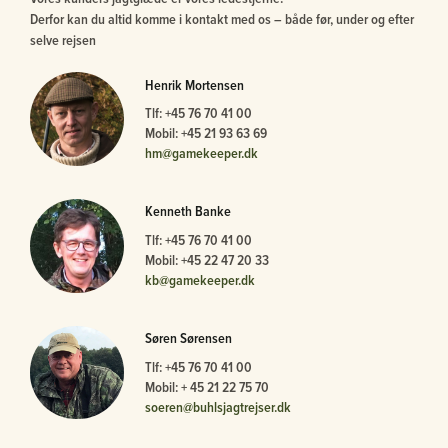
Derfor kan du altid komme i kontakt med os – både før, under og efter
selve rejsen
Henrik Mortensen
Tlf: +45 76 70 41 00
Mobil: +45 21 93 63 69
hm@gamekeeper.dk
Kenneth Banke
Tlf: +45 76 70 41 00
Mobil: +45 22 47 20 33
kb@gamekeeper.dk
Søren Sørensen
Tlf: +45 76 70 41 00
Mobil: + 45 21 22 75 70
soeren@buhlsjagtrejser.dk