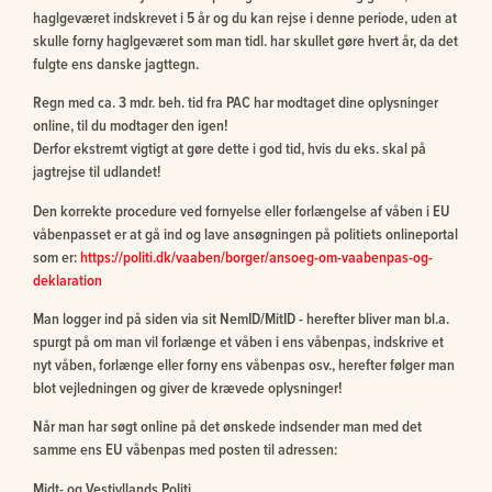
haglgeværet indskrevet i 5 år og du kan rejse i denne periode, uden at
skulle forny haglgeværet som man tidl. har skullet gøre hvert år, da det
fulgte ens danske jagttegn.
Regn med ca. 3 mdr. beh. tid fra PAC har modtaget dine oplysninger
online, til du modtager den igen!
Derfor ekstremt vigtigt at gøre dette i god tid, hvis du eks. skal på
jagtrejse til udlandet!
Den korrekte procedure ved fornyelse eller forlængelse af våben i EU
våbenpasset er at gå ind og lave ansøgningen på politiets onlineportal
som er:
https://politi.dk/vaaben/borger/ansoeg-om-vaabenpas-og-
deklaration
Man logger ind på siden via sit NemID/MitID - herefter bliver man bl.a.
spurgt på om man vil forlænge et våben i ens våbenpas, indskrive et
nyt våben, forlænge eller forny ens våbenpas osv., herefter følger man
blot vejledningen og giver de krævede oplysninger!
Når man har søgt online på det ønskede indsender man med det
samme ens EU våbenpas med posten til adressen:
Midt- og Vestjyllands Politi