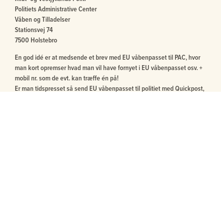
Politiets Administrative Center
Våben og Tilladelser
Stationsvej 74
7500 Holstebro
En god idé er at medsende et brev med EU våbenpasset til PAC, hvor
man kort opremser hvad man vil have fornyet i EU våbenpasset osv. +
mobil nr. som de evt. kan træffe én på!
Er man tidspresset så send EU våbenpasset til politiet med Quickpost,
samt medsend frankeret svarkuvert med din egen adresse også med
Quickpost frimærke - så sparer man ofte 5 - 8 dage i forsendelse.
Telefontider politiet/våbenafdelingen:
Mandag - torsdag kl. 10.00-15.00
Fredag kl. 10.00-13.00
Tlf.: 7020 1473
Politiet parrer ens online ansøgning med ens EU våbenpas og ændrer
det ansøgte og sender EU våbenpasset retur!
Politiet kan også nu selv tjekke, om man har indbetalt sit danske
jagttegn ved sin ansøgning.