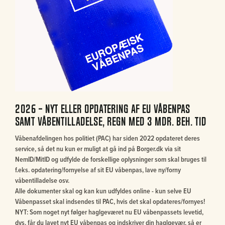
2026 - nyt eller opdatering af EU Våbenpas
samt våbentilladelse, regn med 3 mdr. beh. tid
Våbenafdelingen hos politiet (PAC) har siden 2022 opdateret deres
service, så det nu kun er muligt at gå ind på Borger.dk via sit
NemID/MitID og udfylde de forskellige oplysninger som skal bruges til
f.eks. opdatering/fornyelse af sit EU våbenpas, lave ny/forny
våbentilladelse osv.
Alle dokumenter skal og kan kun udfyldes online - kun selve EU
Våbenpasset skal indsendes til PAC, hvis det skal opdateres/fornyes!
NYT: Som noget nyt følger haglgeværet nu EU våbenpassets levetid,
dvs. får du lavet nyt EU våbenpas og indskriver din haglgevær, så er