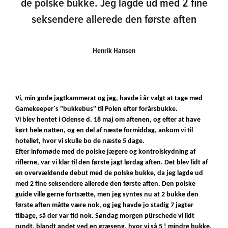
de polske bukke. Jeg lagde ud med 2 fine
seksendere allerede den første aften
Henrik Hansen
Vi, min gode jagtkammerat og jeg, havde i år valgt at tage med
Gamekeeper´s "bukkebus" til Polen efter forårsbukke.
Vi blev hentet i Odense d. 18 maj om aftenen, og efter at have
kørt hele natten, og en del af næste formiddag, ankom vi til
hotellet, hvor vi skulle bo de næste 5 dage.
Efter infomøde med de polske jægere og kontrolskydning af
riflerne, var vi klar til den første jagt lørdag aften. Det blev lidt af
en overvældende debut med de polske bukke, da jeg lagde ud
med 2 fine seksendere allerede den første aften. Den polske
guide ville gerne fortsætte, men jeg syntes nu at 2 bukke den
første aften måtte være nok, og jeg havde jo stadig 7 jagter
tilbage, så der var tid nok. Søndag morgen pürschede vi lidt
rundt, blandt andet ved en græseng, hvor vi så 5 ! mindre bukke,