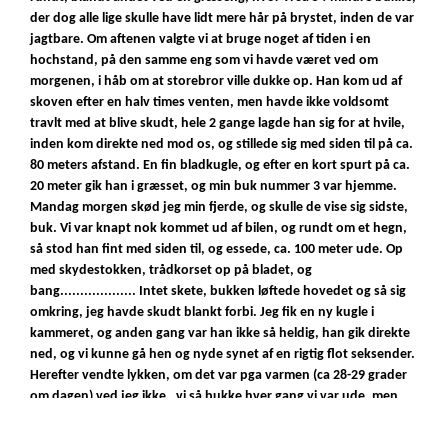
der dog alle lige skulle have lidt mere hår på brystet, inden de var
jagtbare. Om aftenen valgte vi at bruge noget af tiden i en
hochstand, på den samme eng som vi havde været ved om
morgenen, i håb om at storebror ville dukke op. Han kom ud af
skoven efter en halv times venten, men havde ikke voldsomt
travlt med at blive skudt, hele 2 gange lagde han sig for at hvile,
inden kom direkte ned mod os, og stillede sig med siden til på ca.
80 meters afstand. En fin bladkugle, og efter en kort spurt på ca.
20 meter gik han i græsset, og min buk nummer 3 var hjemme.
Mandag morgen skød jeg min fjerde, og skulle de vise sig sidste,
buk. Vi var knapt nok kommet ud af bilen, og rundt om et hegn,
så stod han fint med siden til, og essede, ca. 100 meter ude. Op
med skydestokken, trådkorset op på bladet, og
bang................... Intet skete, bukken løftede hovedet og så sig
omkring, jeg havde skudt blankt forbi. Jeg fik en ny kugle i
kammeret, og anden gang var han ikke så heldig, han gik direkte
ned, og vi kunne gå hen og nyde synet af en rigtig flot seksender.
Herefter vendte lykken, om det var pga varmen (ca 28-29 grader
om dagen) ved jeg ikke, vi så bukke hver gang vi var ude, men
enten var de for unge eller også var de umulige at komme på
skudhold af. Min guide knoklede en hvis legemsdel ud af