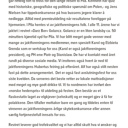
går rimelig fort til tross for den lange reisen til Pila. Kenneth har quiz
med historiske, geografiske og politiske spørsmål om Polen,- og Jens
Nielsen har tippekonkurranse på hva bussens jegere klarer å
nedlegge. Alltid med premieutdeling når resultatene foreligger på
hjemveien. I Pila hentes vi av jaktforeningens folk. I alle 11. årene har vi
jaktet i reviret «Darz Bor» Golancz. Golancz er en liten landsby ca. 50
minutters kjøretid syd for Pila. Vi har blitt meget gode venner med
mange av jaktforeningens medlemmer, men spesielt Karol og Elzbieta
Grenda som er vertskap for oss (Karol er også jaktforeningens
president), og PH-ene Piotr og Stanislaw. De har vi kontakt med året
rundt på diverse sosiale media. Vi inviteres også hvert år ned til
jaktforeningens Hubertus feiring på efteråret. Alf har også stilt nesten
fast på dette arrangementet. Det er også fast avslutningsfest for oss
siste kvelden. Da serveres det beste retter av lokale mattradisjoner
med meget og mye godt drikke til. Vi to nordmenn har innført den
«norske hederspris» til utdeling på festen. Den består av et
flaskestativ laget av elgkjever (selvskutt) og er meget gjev å få for
polakkene. Den tilfaller mottaker bare en gang og tildeles enten til
vinneren av jaktforeningens årlige skytekonkurranse eller annen
særlig fortjenestefull innsats for oss.
Reviret leverer god trofekvalitet og vi har alltid skutt hva vi ønsker og