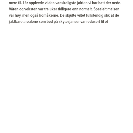
mere til. I år opplevde vi den vanskeligste jakten vi har hatt der nede.
Våren og veksten var tre uker tidligere enn normalt. Spesielt maisen
var høy, men også kornåkerne. De skjulte viltet fullstendig slik at de
jaktbare arealene som bød på skytesjanser var redusert til et
minimum. Likevel kom vi i mål med 9 bukker totalt dog med noe
lavere nivå enn tidligere år.
Bukkebussen med Kenneth og Gamekeeper & Buhls er Alf og Jens sin
årlige feriereise som vi nok vil delta på så lenge den arrangeres, så
lenge vi er velkomne i reviret og helsen holder. Vi har allerede booket
for 2025.
Med vennlig hilsen
Jens Arild Kroken