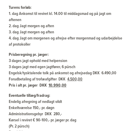
Turens forløb:
1. dag Ankomst til reviret kl. 14.00 til middagsmad og på jagt om
aftenen
2. dag Jagt morgen og aften
3. dag Jagt morgen og aften
4. dag Jagt om morgenen og afrejse efter morgenmad og udarbejdelse
af protokoller
Prisberegning pr. jæger:
3 dages jagt ophold med helpension
3 dages jagt med egen jagtfører, 6 pürsch
Engelsk/tysktalende tolk på ankomst og afrejsedag DKK 6.490,00
Forudbetaling af trofæafgifter DKK
4.500,00
Pris i alt pr. jæger DKK
10.990,00
Eventuelle tillæg/fradrag:
Endelig afregning af nedlagt vildt
Enkeltværelse 150,- pr. døgn
Administrationsgebyr DKK 280,-
Kørsel i reviret € 90-100,- pr. jæger pr. dag
(Pr. 2 pürsch)