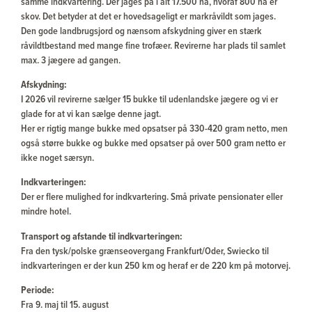
samme indkvartering. Der jages på i alt 17.500 ha, hvoraf 800 ha er
skov. Det betyder at det er hovedsageligt er markråvildt som jages.
Den gode landbrugsjord og nænsom afskydning giver en stærk
råvildtbestand med mange fine trofæer. Revirerne har plads til samlet
max. 3 jægere ad gangen.
Afskydning:
I 2026 vil revirerne sælger 15 bukke til udenlandske jægere og vi er
glade for at vi kan sælge denne jagt.
Her er rigtig mange bukke med opsatser på 330-420 gram netto, men
også større bukke og bukke med opsatser på over 500 gram netto er
ikke noget særsyn.
Indkvarteringen:
Der er flere mulighed for indkvartering. Små private pensionater eller
mindre hotel.
Transport og afstande til indkvarteringen:
Fra den tysk/polske grænseovergang Frankfurt/Oder, Swiecko til
indkvarteringen er der kun 250 km og heraf er de 220 km på motorvej.
Periode:
Fra 9. maj til 15. august