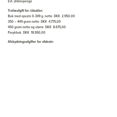
Evt. drikkepenge
Trofæafgift for råbukke:
Buk med opsats 0-349 g. netto DKK 2.950,00
350 – 449 gram netto DKK 4.775,00
450 gram netto og større DKK 8.675,00
Parykbuk DKK 18.950,00
Afskydningsafgifter for vildsvin:
Vildsvin:
Indtil 29,99 kg DKK 795,00
Fra 30-49,99 kg DKK 1.475,00
Fra 50-79,99 kg DKK 2.250,00
Fra 80 kg og derover DKK 3.250,00
Anskydning DKK 920,00
Ovennævnte afgifter beregnes efter op brækket vægt
Vildsvin
Keiler (Vildorne):
14-15,99 cm DKK 3.950,00
16 cm DKK 4.390,00
+ pr. mm over 16 cm DKK 120,00