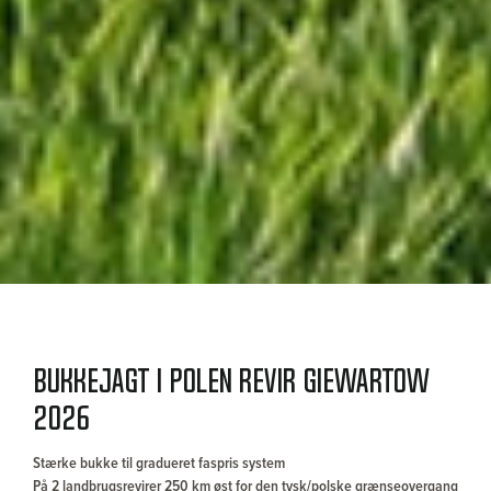
Bukkejagt i Polen revir Giewartow
2026
Stærke bukke til gradueret faspris system
På 2 landbrugsrevirer 250 km øst for den tysk/polske grænseovergang