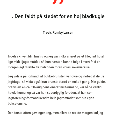
. Den faldt på stedet for en høj bladkugle
Troels Romby Larsen
Troels skriver: Min hustru og jeg var indkvarteret på et lille, fint hotel
lige midt i jagtområdet, så hun næsten kunne følge i hvert fald én
morgenjagt direkte fra balkonen foran vores soveværelse.
Jeg vidste på forhånd, at bukkebrunsten var ovre og i løbet af de tre
jagtdage, så vi da også kun brunstadfærd en enkelt gang. Min guide,
Stanislav, en ca. 50-årig pensioneret militærmand, var både venlig,
havde humor og så var han superdygtig foruden, at han som
jagtforeningsformand kendte hele jagtområdet som sin egen
bukselomme.
Den første aften gav ingenting, men allerede næste morgen lod jeg