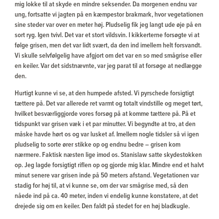
mig lokke til at skyde en mindre seksender. Da morgenen endnu var
ung, fortsatte vi jagten på en kæmpestor brakmark, hvor vegetationen
sine steder var over en meter høj. Pludselig fik jeg langt ude øje på en
sort ryg. Igen tvivl. Det var et stort vildsvin. I kikkerterne forsøgte vi at
følge grisen, men det var lidt svært, da den ind imellem helt forsvandt.
Vi skulle selvfølgelig have afgjort om det var en so med smågrise eller
en keiler. Var det sidstnævnte, var jeg parat til at forsøge at nedlægge
den.
Hurtigt kunne vi se, at den humpede afsted. Vi pyrschede forsigtigt
tættere på. Det var allerede ret varmt og totalt vindstille og meget tørt,
hvilket besværliggjorde vores forsøg på at komme tættere på. På et
tidspunkt var grisen væk i et par minutter. Vi begyndte at tro, at den
måske havde hørt os og var lusket af. Imellem nogle tidsler så vi igen
pludselig to sorte ører stikke op og endnu bedre – grisen kom
nærmere. Faktisk næsten lige imod os. Stanislaw satte skydestokken
op. Jeg lagde forsigtigt riflen op og gjorde mig klar. Mindre end et halvt
minut senere var grisen inde på 50 meters afstand. Vegetationen var
stadig for høj til, at vi kunne se, om der var smågrise med, så den
nåede ind på ca. 40 meter, inden vi endelig kunne konstatere, at det
drejede sig om en keiler. Den faldt på stedet for en høj bladkugle.