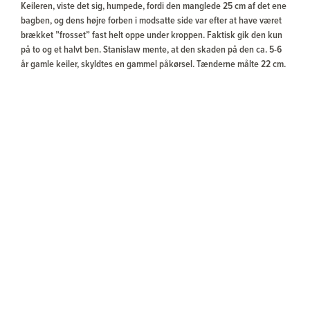
Keileren, viste det sig, humpede, fordi den manglede 25 cm af det ene
bagben, og dens højre forben i modsatte side var efter at have været
brækket ”frosset” fast helt oppe under kroppen. Faktisk gik den kun
på to og et halvt ben. Stanislaw mente, at den skaden på den ca. 5-6
år gamle keiler, skyldtes en gammel påkørsel. Tænderne målte 22 cm.
Stanislaw fortalte at der næsten ingen vildsvin var tilbage på reviret,
så overhovedet at møde en stor keiler, var næsten en sensation.
Dagen efter skød jeg en rigtig pæn seksender og samme dags aften
skød jeg desværre forbi til en buk i samme størrelse.
Vi så masser af råvildt ikke mindst råer med lam, ræve, traner,
sølvhejrer og på en enkelt mark utrolige mængder skovduer.
Et super dejligt sted, fin vildtbestand, dygtig guide, god organisation,
fint samarbejde med Kenneth fra Gamekeeper & Buhls Jagtrejser.
Tak for turen – også fra min hustru!