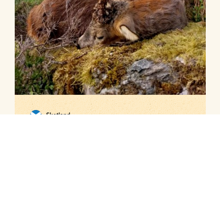
Skotland
Bukkejagt Forfar i Skotland – 2027
Potentielle vildtarter:
DKK 5.970
4 dage total
pr. person
3 jagtdage