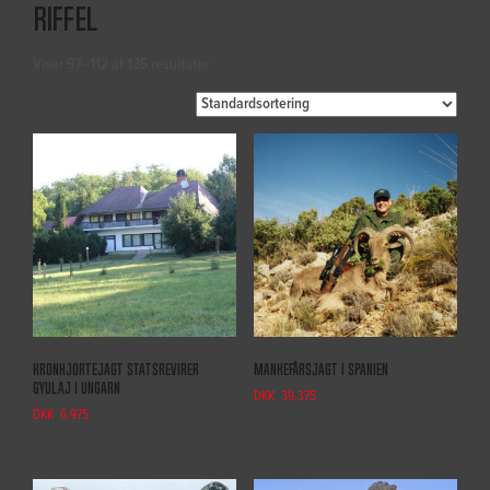
Riffel
Viser 97–112 af 135 resultater
Kronhjortejagt statsrevirer
Mankefårsjagt i Spanien
Gyulaj i Ungarn
DKK
39.375
DKK
6.975