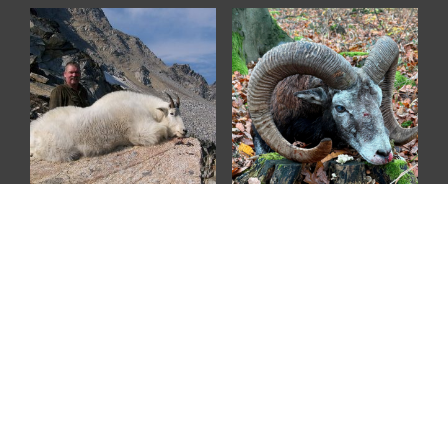
Mountain Goat jagt i Canada
Muflon Zirc Kiralyszallas og Kab
Hagy i Ungarn
DKK
149.500
DKK
6.685