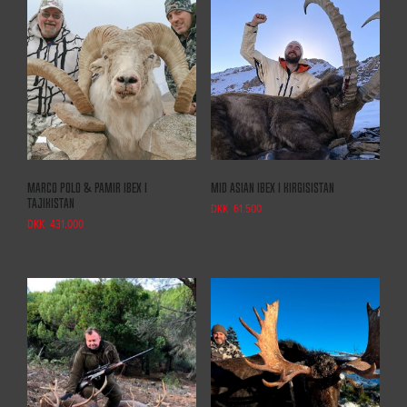
Marco Polo & Pamir Ibex i
Mid Asian Ibex i Kirgisistan
Tajikistan
DKK
61.500
DKK
431.000