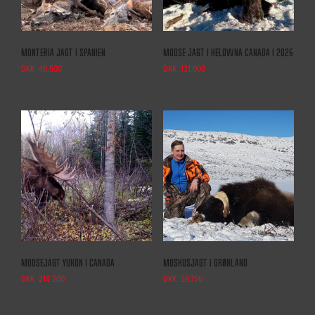
Monteria jagt i Spanien
Moose jagt i Kelowna Canada i 2026
DKK
49.500
DKK
131.000
Moosejagt Yukon i Canada
Moskusjagt i Grønland
DKK
214.200
DKK
59.750