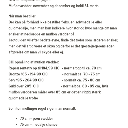
Bedste tidspunkt for jagten:
Muflonvædder: november og december og indtil 31. marts
Når man bestiller:
Der kan på forhånd ikke bestilles f.eks. en sølvmedalje eller
guldmedalje, men man kan indikere hvor stor og hvor mange cm man
ønsker at nedlægge en muflon vædder på.
Jagtguiden vil efter bedste evne, finde det trofæ som jægeren ønsker,
men det vil altid være et skøn og derfor er det gæstejægerens egen
afgørelse om man vil skyde eller ej.
CIC opmåling af muflon vædder:
Repræsentativ op til 184,99 CIC - normalt op til ca. 70 cm
Bronze 185 - 194,99 CIC - normalt ca. 70 - 75 cm
Sølv 195 - 204,99 CIC - normalt ca. 75 - 80 cm
Guld over 205 CIC - normalt ca. 80 - 85 cm, hvis
muflon vædderen måler over 85 cm er det en rigtig stærk
guldmedalje trofæ
Som tommelfinger regel siger man normalt:
70 cm = pæn vædder
75 cm = medalje chance