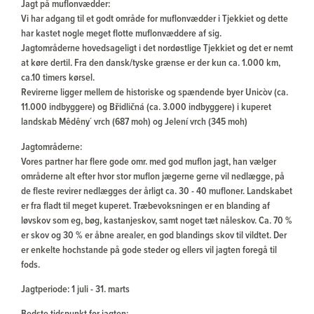
Jagt på muflonvædder:
Vi har adgang til et godt område for muflonvædder i Tjekkiet og dette
har kastet nogle meget flotte muflonvæddere af sig.
Jagtområderne hovedsageligt i det nordøstlige Tjekkiet og det er nemt
at køre dertil. Fra den dansk/tyske grænse er der kun ca. 1.000 km,
ca.10 timers kørsel.
Revirerne ligger mellem de historiske og spændende byer Unicòv (ca.
11.000 indbyggere) og Břidličná (ca. 3.000 indbyggere) i kuperet
landskab Mêdêny´ vrch (687 moh) og Jelení vrch (345 moh)
Jagtområderne:
Vores partner har flere gode omr. med god muflon jagt, han vælger
områderne alt efter hvor stor muflon jægerne gerne vil nedlægge, på
de fleste revirer nedlægges der årligt ca. 30 - 40 mufloner. Landskabet
er fra fladt til meget kuperet. Træbevoksningen er en blanding af
løvskov som eg, bøg, kastanjeskov, samt noget tæt nåleskov. Ca. 70 %
er skov og 30 % er åbne arealer, en god blandings skov til vildtet. Der
er enkelte hochstande på gode steder og ellers vil jagten foregå til
fods.
Jagtperiode: 1 juli - 31. marts