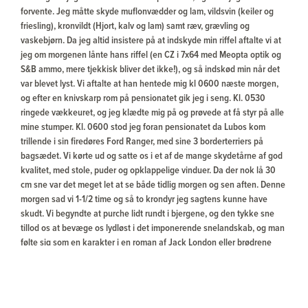
forvente. Jeg måtte skyde muflonvædder og lam, vildsvin (keiler og
friesling), kronvildt (Hjort, kalv og lam) samt ræv, grævling og
vaskebjørn. Da jeg altid insistere på at indskyde min riffel aftalte vi at
jeg om morgenen lånte hans riffel (en CZ i 7x64 med Meopta optik og
S&B ammo, mere tjekkisk bliver det ikke!), og så indskød min når det
var blevet lyst. Vi aftalte at han hentede mig kl 0600 næste morgen,
og efter en knivskarp rom på pensionatet gik jeg i seng. Kl. 0530
ringede vækkeuret, og jeg klædte mig på og prøvede at få styr på alle
mine stumper. Kl. 0600 stod jeg foran pensionatet da Lubos kom
trillende i sin firedøres Ford Ranger, med sine 3 borderterriers på
bagsædet. Vi kørte ud og satte os i et af de mange skydetårne af god
kvalitet, med stole, puder og opklappelige vinduer. Da der nok lå 30
cm sne var det meget let at se både tidlig morgen og sen aften. Denne
morgen sad vi 1-1/2 time og så to krondyr jeg sagtens kunne have
skudt. Vi begyndte at purche lidt rundt i bjergene, og den tykke sne
tillod os at bevæge os lydløst i det imponerende snelandskab, og man
følte sig som en karakter i en roman af Jack London eller brødrene
Grimm! Vi så flere grupper af mufloner, også nogle rigtig gode
væddere, men de fik øje på os før vi fik øje på dem, og de havde ikke
lyst til at lade os komme nærmere. Pludselig så vi en flok af fire
mufloner 150 meter oppe af en bjergside, selvom de var svære at se