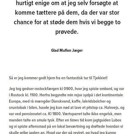
hurtigt enige om at jeg selv forsøgte at
komme tættere på dem, da der var stor
chance for at støde dem hvis vi begge to
prøvede.
Glad Muflon Jæger
Så er jeg kommer godt hjem fra en fantastisk tur til Tjekkiet!
Jeg tog gedser-rostockfærgen kl 0900, hvor jeg spiste ombord, og var
i Rostock kl. 1100. Herfra begyndte min rejse sydpå i det kontinentale
Europa, med rå mængder Danskvand, kaffe, lakridsbolcher og
snustobak i bilen, havde jeg kun nød at lave et pitstop ca. Halvvejs, og
var ved pensionatet ca. Kl 1800. Værtsparret talte ikke engelsk, men
manden talte en smule tysk. Efter en times tid kom jagtguiden Lubos
og vi spiste aftensmad på en lokal beværtning og drøftede hvordan vi
skulle gribe jagten an. Hvad var der på reviret, og hvad jeg kunne