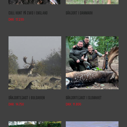
Cull hunt på CWD i England
Dåhjort i Danmark
DKK
17.230
Dåhjortejagt i Bulgarien
Dåhjortejagt i Slovakiet
DKK
14.750
DKK
11.800