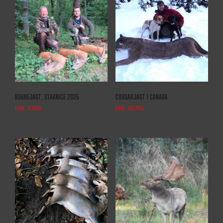
Bukkejagt, Starnice 2026
Cougarjagt i Canada
DKK
5.950
DKK
85.750