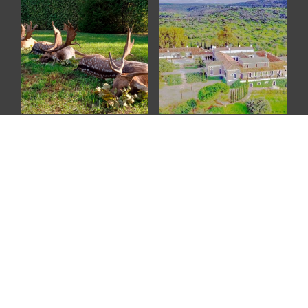
Dåhjortejagt Vamosatya Ungarn
Drevne agerhøns i Spanien
DKK
7.400
DKK
44.650