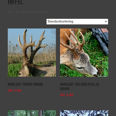
Riffel
Viser 33–48 af 129 resultater
Bukkejagt Taksony Ungarn
Bukkejagt Zirc Kiralyszallas
Ungarn
DKK
5.900
DKK
6.685