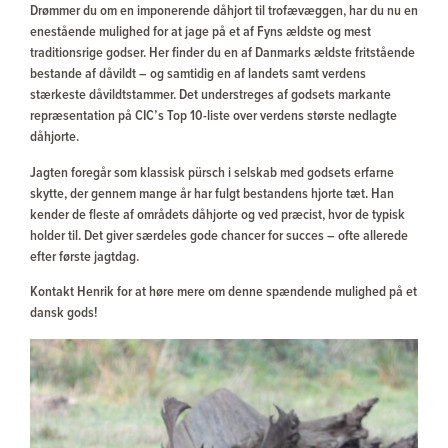
Drømmer du om en imponerende dåhjort til trofævæggen, har du nu en
enestående mulighed for at jage på et af Fyns ældste og mest
traditionsrige godser. Her finder du en af Danmarks ældste fritstående
bestande af dåvildt – og samtidig en af landets samt verdens
stærkeste dåvildtstammer. Det understreges af godsets markante
repræsentation på CIC’s Top 10-liste over verdens største nedlagte
dåhjorte.
Jagten foregår som klassisk pürsch i selskab med godsets erfarne
skytte, der gennem mange år har fulgt bestandens hjorte tæt. Han
kender de fleste af områdets dåhjorte og ved præcist, hvor de typisk
holder til. Det giver særdeles gode chancer for succes – ofte allerede
efter første jagtdag.
Kontakt Henrik for at høre mere om denne spændende mulighed på et
dansk gods!