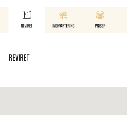
Reviret
Indkvartering
Priser
Reviret
Indkvartering
Dåhjortene afregnes efter flg. prisliste:
Fuldskuffel DKK 15.000
Bronzemedalje DKK 20.000
Sølvmedalje DKK 25.000
Guldmedalje DKK 30.000 – op til 200 CIC
Guld + over 200 CIC - spørg på prisliste