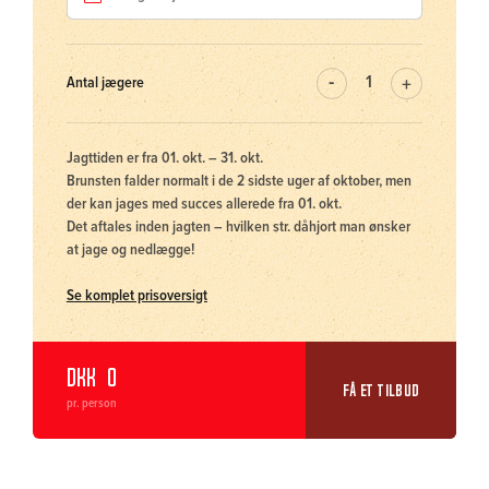
Antal jægere
Jagttiden er fra 01. okt. – 31. okt.
Brunsten falder normalt i de 2 sidste uger af oktober, men
der kan jages med succes allerede fra 01. okt.
Det aftales inden jagten – hvilken str. dåhjort man ønsker
at jage og nedlægge!
Se komplet prisoversigt
DKK
0
FÅ ET TILBUD
pr. person