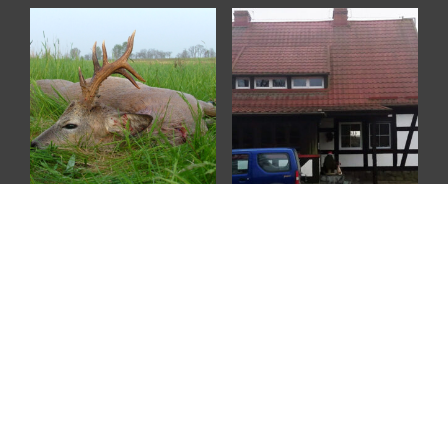
Bukkejagt på Pusztaén Nord i Ungarn
Bukkejagt på revir Czarne 2026
DKK
7.700
DKK
5.950