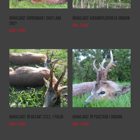
Bukkejagt Kirriemuir i Skotland
Bukkejagt Kiskunfelegyhaza Ungarn
2027
DKK
5.100
DKK
5.970
Bukkejagt på Bazant Szcz. i Polen
Bukkejagt på Pusztaén i Ungarn
DKK
6.900
DKK
5.950