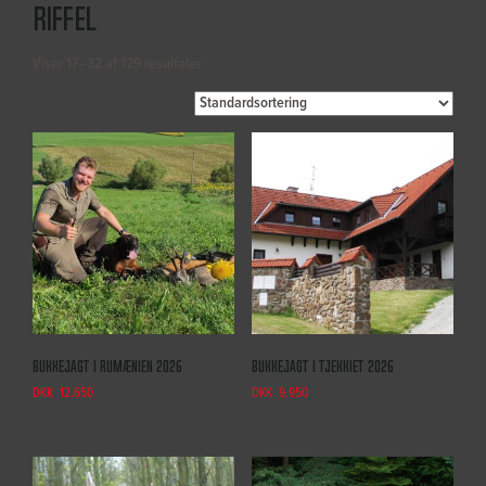
Riffel
Viser 17–32 af 129 resultater
Bukkejagt i Rumænien 2026
Bukkejagt i Tjekkiet 2026
DKK
12.650
DKK
9.950