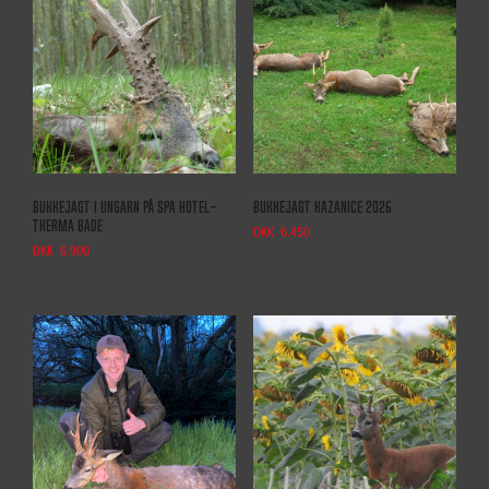
Bukkejagt i Ungarn på Spa Hotel-
Bukkejagt Kazanice 2026
Therma Bade
DKK
6.450
DKK
6.900