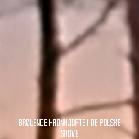
Brølende kronhjorte i de polske
skove