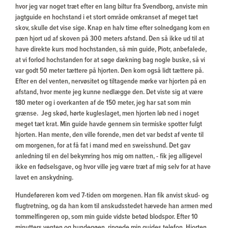
hvor jeg var noget træt efter en lang biltur fra Svendborg, anviste min
jagtguide en hochstand i et stort område omkranset af meget tæt
skov, skulle det vise sige. Knap en halv time efter solnedgang kom en
pæn hjort ud af skoven på 300 meters afstand. Den så ikke ud til at
have direkte kurs mod hochstanden, så min guide, Piotr, anbefalede,
at vi forlod hochstanden for at søge dækning bag nogle buske, så vi
var godt 50 meter tættere på hjorten. Den kom også lidt tættere på.
Efter en del venten, nervøsitet og tiltagende mørke var hjorten på en
afstand, hvor mente jeg kunne nedlægge den. Det viste sig at være
180 meter og i overkanten af de 150 meter, jeg har sat som min
grænse. Jeg skød, hørte kugleslaget, men hjorten løb ned i noget
meget tæt krat. Min guide havde gennem sin termiske spotter fulgt
hjorten. Han mente, den ville forende, men det var bedst af vente til
om morgenen, for at få fat i mand med en sweisshund. Det gav
anledning til en del bekymring hos mig om natten, - fik jeg alligevel
ikke en fødselsgave, og hvor ville jeg være træt af mig selv for at have
lavet en anskydning.
Hundeføreren kom ved 7-tiden om morgenen. Han fik anvist skud- og
flugtretning, og da han kom til anskudsstedet hævede han armen med
tommelfingeren op, som min guide vidste betød blodspor. Efter 10
minutters venten og hundegøen, ringede min guides telefon. Hjorten