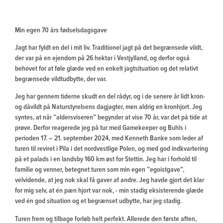
Min egen 70 års fødselsdagsgave
Jagt har fyldt en del i mit liv. Traditionel jagt på det begrænsede vildt,
der var på en ejendom på 26 hektar i Vestjylland, og derfor også
behovet for at føle glæde ved en enkelt jagtsituation og det relativt
begrænsede vildtudbytte, der var.
Jeg har gennem tiderne skudt en del rådyr, og i de senere år lidt kron-
og dåvildt på Naturstyrelsens dagjagter, men aldrig en kronhjort. Jeg
syntes, at når ”aldersviseren” begynder at vise 70 år, var det på tide at
prøve. Derfor reagerede jeg på tur med Gamekeeper og Buhls i
perioden 17. – 21. september 2024, med Kenneth Banke som leder af
turen til reviret i Pila i det nordvestlige Polen, og med god indkvartering
på et palads i en landsby 160 km øst for Stettin. Jeg har i forhold til
familie og venner, betegnet turen som min egen ”egoistgave”,
velvidende, at jeg nok skal få gaver af andre. Jeg havde gjort det klar
for mig selv, at én pæn hjort var nok, - min stadig eksisterende glæde
ved én god situation og et begrænset udbytte, har jeg stadig.
Turen frem og tilbage forløb helt perfekt. Allerede den første aften,