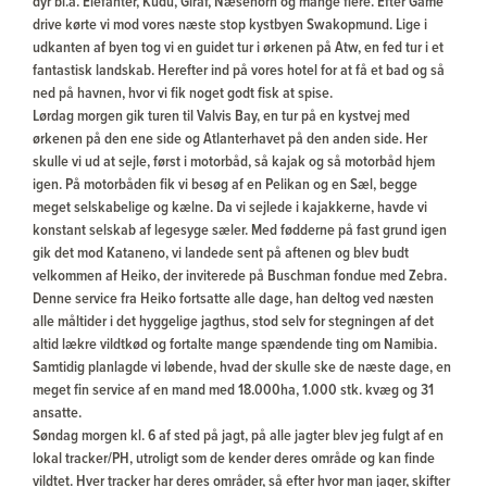
dyr bl.a. Elefanter, Kudu, Giraf, Næsehorn og mange flere. Efter Game
drive kørte vi mod vores næste stop kystbyen Swakopmund. Lige i
udkanten af byen tog vi en guidet tur i ørkenen på Atw, en fed tur i et
fantastisk landskab. Herefter ind på vores hotel for at få et bad og så
ned på havnen, hvor vi fik noget godt fisk at spise.
Lørdag morgen gik turen til Valvis Bay, en tur på en kystvej med
ørkenen på den ene side og Atlanterhavet på den anden side. Her
skulle vi ud at sejle, først i motorbåd, så kajak og så motorbåd hjem
igen. På motorbåden fik vi besøg af en Pelikan og en Sæl, begge
meget selskabelige og kælne. Da vi sejlede i kajakkerne, havde vi
konstant selskab af legesyge sæler. Med fødderne på fast grund igen
gik det mod Kataneno, vi landede sent på aftenen og blev budt
velkommen af Heiko, der inviterede på Buschman fondue med Zebra.
Denne service fra Heiko fortsatte alle dage, han deltog ved næsten
alle måltider i det hyggelige jagthus, stod selv for stegningen af det
altid lækre vildtkød og fortalte mange spændende ting om Namibia.
Samtidig planlagde vi løbende, hvad der skulle ske de næste dage, en
meget fin service af en mand med 18.000ha, 1.000 stk. kvæg og 31
ansatte.
Søndag morgen kl. 6 af sted på jagt, på alle jagter blev jeg fulgt af en
lokal tracker/PH, utroligt som de kender deres område og kan finde
vildtet. Hver tracker har deres områder, så efter hvor man jager, skifter