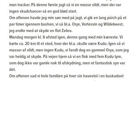
man tracker. På denne første jagt så vi en masse vildt, men der var
ingen skudchancer så en god blød start.
Om aftenen havde jeg min søn med på jagt, vi gik en lang pürch på et
par timer igennem bushen, vi så bl.a. Oryx, Vortesvin og Wildebeest,
jeg endte med at skyde en flot Zebra.
Mandag morgen kl. 6 afsted igen, denne gang med min kæreste. Vi
kørte ca. 20 km til et sted, hvor der bl.a. skulle være Kudu. Igen så vi
masser af vildt, men ingen Kudu, vi fandt dog en gammel Oryx, som jeg
var heldig at skyde. På vejen hjem så vi en flok med fem Kudu tyre,
som dog ikke var gamle nok til afskydning, men et fantastisk syn var
det.
Om aftenen sad vi hele familien på hver sin havestol i en buskadset
ved at vandhul, der kun kom fugle til vandhullet, så en hyggelig og
stille familie aften det blev.
Tirsdag morgen kl. 6. vi kørte igen de 20 km og gik i to timer for at
kikke efter Kudu, heller ingen kudu denne morgen.
Efter middagsmad sad vi hele familien i et tårn, min søn fik skudt sit
første rigtige stykke vildt, et ”flot” vortesvin. Den fik en perfekt kugle
på skulderen og gik ned i knaldet. Om aftenen var min datter og jeg et
nyt sted, hvor der skulle være Impalaer. Impalaerne havde imidlertid en
anden aftale denne aften, så det endte med vi kørte et andet sted