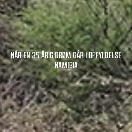
Når en 35 årig drøm går i opfyldelse
Namibia