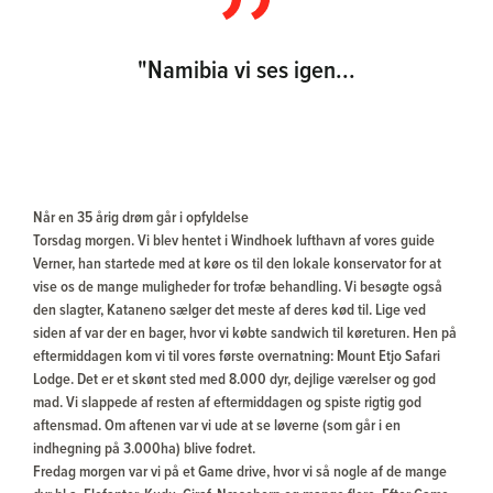
"Namibia vi ses igen...
Når en 35 årig drøm går i opfyldelse
Torsdag morgen. Vi blev hentet i Windhoek lufthavn af vores guide
Verner, han startede med at køre os til den lokale konservator for at
vise os de mange muligheder for trofæ behandling. Vi besøgte også
den slagter, Kataneno sælger det meste af deres kød til. Lige ved
siden af var der en bager, hvor vi købte sandwich til køreturen. Hen på
eftermiddagen kom vi til vores første overnatning: Mount Etjo Safari
Lodge. Det er et skønt sted med 8.000 dyr, dejlige værelser og god
mad. Vi slappede af resten af eftermiddagen og spiste rigtig god
aftensmad. Om aftenen var vi ude at se løverne (som går i en
indhegning på 3.000ha) blive fodret.
Fredag morgen var vi på et Game drive, hvor vi så nogle af de mange