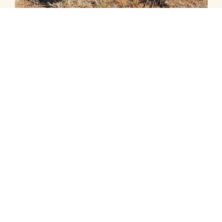
Previous
Next
Namibia
Farmsafari på Kataneno i Namibia –
Selektionsjagt
Potentielle vildtarter:
DKK 17.200
9 dage total
pr. person
5 jagtdage