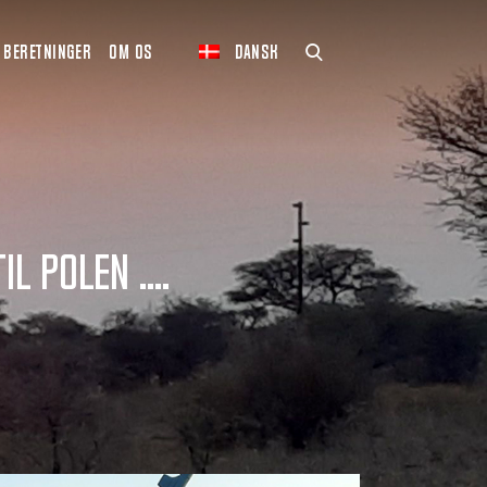
BERETNINGER
OM OS
DANSK
 Polen ....