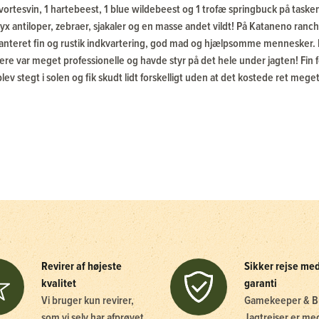
2 vortesvin, 1 hartebeest, 1 blue wildebeest og 1 trofæ springbuck på tas
ryx antiloper, zebraer, sjakaler og en masse andet vildt! På Kataneno ran
garanteret fin og rustik indkvartering, god mad og hjælpsomme mennesker. 
ere var meget professionelle og havde styr på det hele under jagten! Fin fø
blev stegt i solen og fik skudt lidt forskelligt uden at det kostede ret mege
Revirer af højeste
Sikker rejse me
kvalitet
garanti
Vi bruger kun revirer,
Gamekeeper & B
som vi selv har afprøvet
Jagtrejser er me