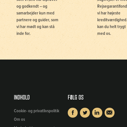
og godkendt – og
Rejsegarantifond
samarbejder kun med
vi har højeste
partnere og guider, som
kreditværdighed.
vi har mødt og kan stå
kan du helt trygt 
inde for.
med os.
Indhold
Følg os
Cookie- og privatlivspolitik
Om os