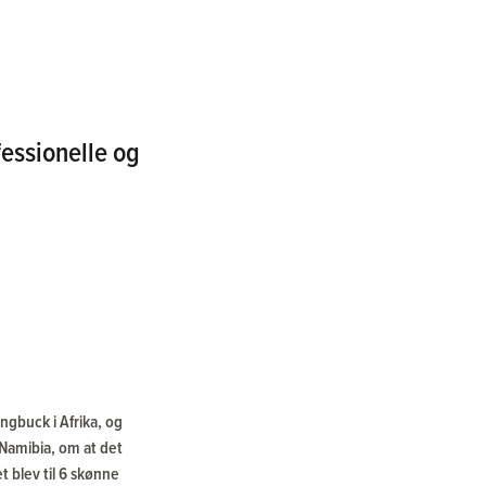
fessionelle og
ingbuck i Afrika, og
Namibia, om at det
 blev til 6 skønne