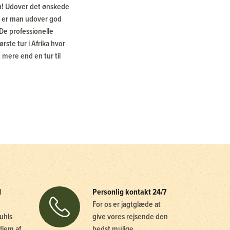
ken! Udover det ønskede
ch er man udover god
De professionelle
rste tur i Afrika hvor
t mere end en tur til
d
Personlig kontakt 24/7
For os er jagtglæde at
uhls
give vores rejsende den
dlem af
bedst mulige