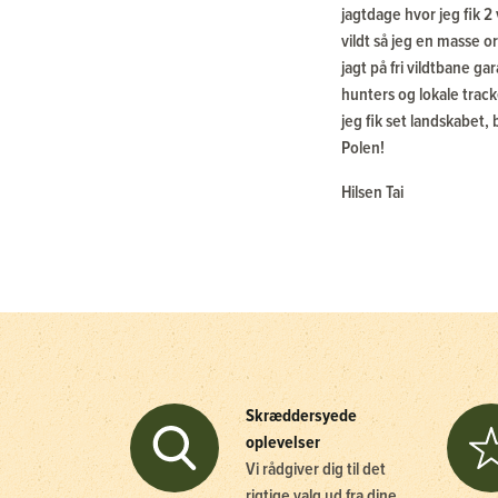
jagtdage hvor jeg fik 
vildt så jeg en masse o
jagt på fri vildtbane 
hunters og lokale track
jeg fik set landskabet, 
Polen!
Hilsen Tai
Skræddersyede
oplevelser
Vi rådgiver dig til det
rigtige valg ud fra dine