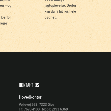
en – og
jagtoplevelse. Derfor
kan du få fat i os hele
 Derfor
døgnet.
rejse
Kontakt os
Hovedkontor
Vejlevej 263, 7323 Give
Tlf: 7670 4100 | Mobil: 2193 6369 |