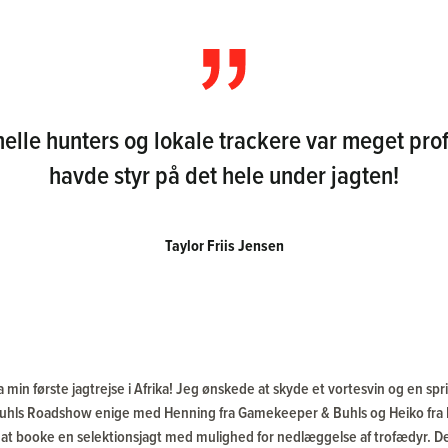
elle hunters og lokale trackere var meget pro
havde styr på det hele under jagten!
Taylor Friis Jensen
a min første jagtrejse i Afrika! Jeg ønskede at skyde et vortesvin og en spr
hls Roadshow enige med Henning fra Gamekeeper & Buhls og Heiko fra 
 at booke en selektionsjagt med mulighed for nedlæggelse af trofædyr. Det