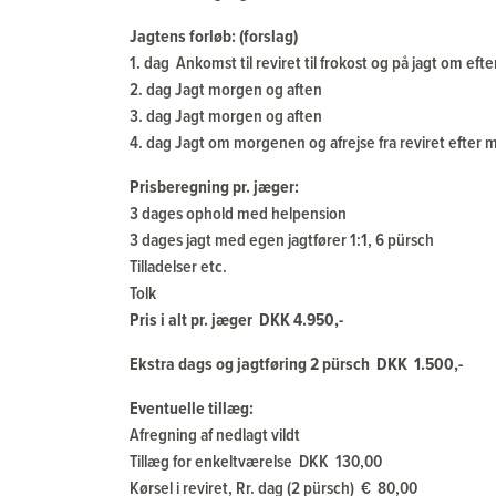
Jagtens forløb: (forslag)
1. dag Ankomst til reviret til frokost og på jagt om ef
2. dag Jagt morgen og aften
3. dag Jagt morgen og aften
4.
dag Jagt om morgenen og afrejse fra reviret efte
Prisberegning pr. jæger:
3 dages ophold med helpension
3 dages jagt med egen jagtfører 1:1, 6 pürsch
Tilladelser etc.
Tolk
Pris i alt pr. jæger DKK 4.950,-
Ekstra dags og jagtføring 2 pürsch DKK 1.500,-
Eventuelle tillæg:
Afregning af nedlagt vildt
Tillæg for enkeltværelse DKK 130,00
Kørsel i reviret, Rr. dag (2 pürsch) € 80,00