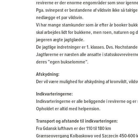
revirerne er der enorme engområder som snor igenn
Pga. svinepest er bestandene af vildsvin ikke så talrige
nedlægge et par vildsvin.
Vi har mange stamkunder som år efter år booker bukke
skal arbejdes lidt for bukkene, men roen, naturen og de
jægeren ægte jagtglæde.
De jagtlige indretninger er 1. klasses. Dvs. Hochstande 
Jagtførerne er næsten alle ansatte i statsskovrevirer
deres ”egen bukselomme”.
Afskydning:
Der vil være mulighed for afskydning af kronvildt, vilds
Indkvarteringerne:
Indkvarteringerne er alle beliggende i revirerne og 
Opholdet er altid med helpension.
Transport og afstande til indkvarteringen:
Fra Gdansk lufthavn er der 110 til 180 km
Grænseovergang Kolbaskowo ved Szczecin 450-600 