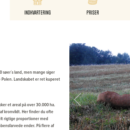
Indkvartering
Priser
0 søer´s land, men mange siger
e Polen. Landskabet er ret kuperet
Previous
ækker et areal på over 30.000 ha.
f kronvildt. Her finder du ofte
t rigtige proportioner med
bensfarvede ender. På flere af