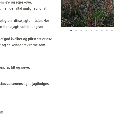
em løv- og egeskove.
, men der altid mulighed for at
jagten i disse jagtområder. Her
 stolte jagttraditioner giver
af god kvalitet og pürschstier osv.
ne og de kender revirerne som
vin, råvildt og ræve.
er skovvæsenens egne jagtlodges.
km