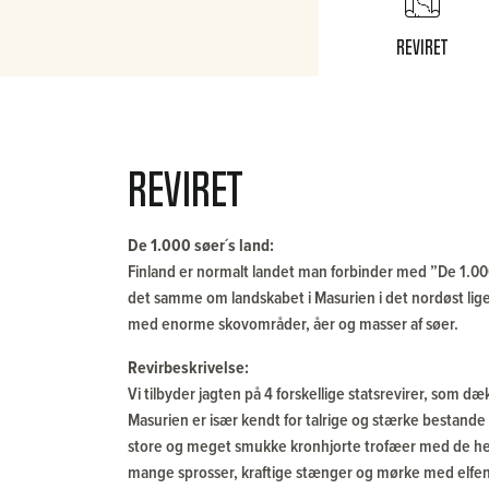
Reviret
Reviret
De 1.000 søer´s land:
Finland er normalt landet man forbinder med ”De 1.00
det samme om landskabet i Masurien i det nordøst lig
med enorme skovområder, åer og masser af søer.
Revirbeskrivelse:
Vi tilbyder jagten på 4 forskellige statsrevirer, som d
Masurien er især kendt for talrige og stærke bestande a
store og meget smukke kronhjorte trofæer med de hel
mange sprosser, kraftige stænger og mørke med elfen