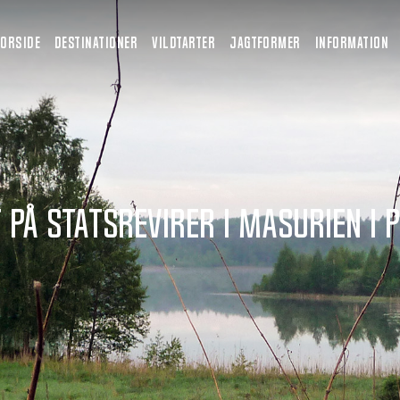
FORSIDE
DESTINATIONER
VILDTARTER
JAGTFORMER
INFORMATION
 på statsrevirer i Masurien i 