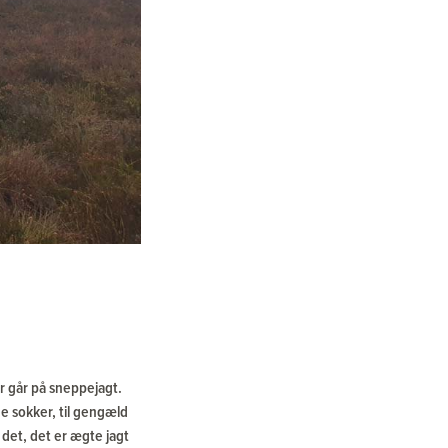
 går på sneppejagt.
de sokker, til gengæld
det, det er ægte jagt