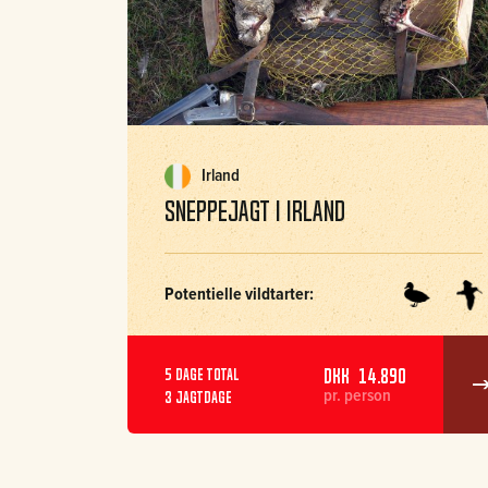
Irland
Sneppejagt i Irland
Potentielle vildtarter:
DKK 14.890
5 dage total
pr. person
3 jagtdage