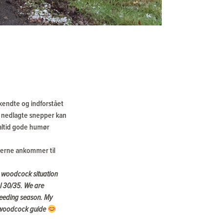
ekendte og indforstået
 af nedlagte snepper kan
altid gode humør
pperne ankommer til
 woodcock situation
l 30/35. W
e are
breeding season.
My
a woodcock guide