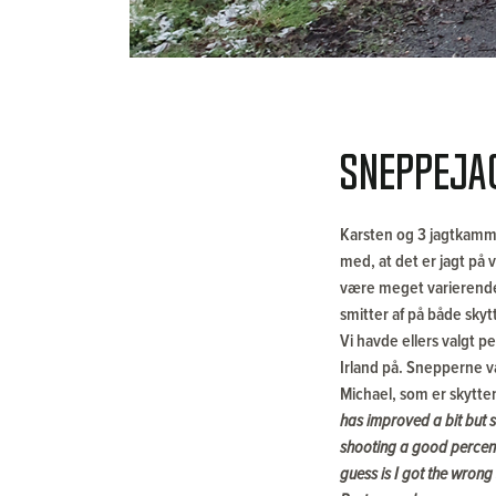
Sneppejag
Karsten og 3 jagtkammer
med, at det er jagt på 
være meget varierende
smitter af på både sky
Vi havde ellers valgt 
Irland på. Snepperne va
Michael, som er skytten
has improved a bit but st
shooting a good percenta
guess is I got the wron