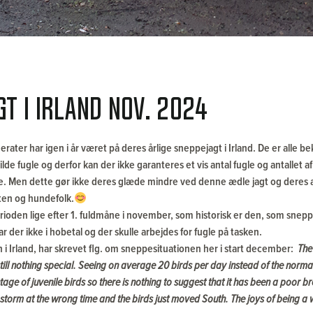
t i Irland nov. 2024
ater har igen i år været på deres årlige sneppejagt i Irland. De er alle b
vilde fugle og derfor kan der ikke garanteres et vis antal fugle og antallet
. Men dette gør ikke deres glæde mindre ved denne ædle jagt og deres 
tten og hundefolk.
perioden lige efter 1. fuldmåne i november, som historisk er den, som sne
r der ikke i hobetal og der skulle arbejdes for fugle på tasken.
 i Irland, har skrevet flg. om sneppesituationen her i start december:
The
ill nothing special.
Seeing on average 20 birds per day instead of the norma
ge of juvenile birds so there is nothing to suggest that it has been a poor 
g storm at the wrong time and the birds just moved South.
The joys of being 