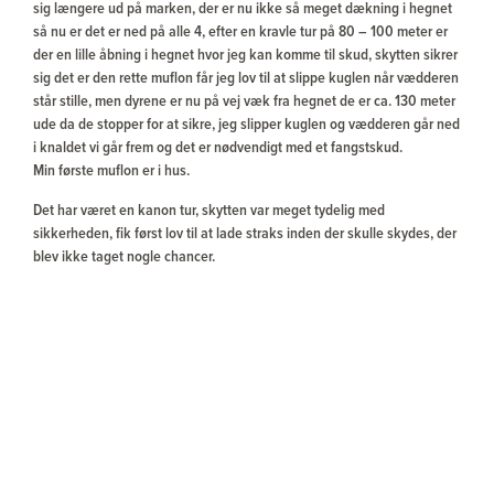
sig længere ud på marken, der er nu ikke så meget dækning i hegnet
så nu er det er ned på alle 4, efter en kravle tur på 80 – 100 meter er
der en lille åbning i hegnet hvor jeg kan komme til skud, skytten sikrer
sig det er den rette muflon får jeg lov til at slippe kuglen når vædderen
står stille, men dyrene er nu på vej væk fra hegnet de er ca. 130 meter
ude da de stopper for at sikre, jeg slipper kuglen og vædderen går ned
i knaldet vi går frem og det er nødvendigt med et fangstskud.
Min første muflon er i hus.
Det har været en kanon tur, skytten var meget tydelig med
sikkerheden, fik først lov til at lade straks inden der skulle skydes, der
blev ikke taget nogle chancer.
Alt i alt et meget professionelt arrangement både fra godsets side og
fra Gamekeeper Hunting Tours.