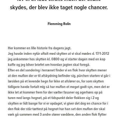
skydes, der blev ikke taget nogle chancer.
Flemming Rolin
Her kommer en lille historie fra dagens jagt.
Jeg havde inden nytår aftalt med skytten at vi skal mødes d. 17/1-2012
jeg ankommer hos skytten kl. 0800 og vi starter dagen med en kop
kaffe og jeg bliver briefet om hvordan jagten skal foregå.
Efter en del sondering i terrænet finder vi en flok hvor skytten mener
at den muflon der er til afskydning befinder sig, pürchen starten vi går i
læsiden på et levende hegn for ikke at afslører os, for som skytten
tidligere havde fortalt mig så har muflon et meget godt syn, men det er
ikke let at kommer frem for der vælter fasaner og agerhøns op på
turen ned langs hegnet, på et tidspunkt deler flokken sig i 2 og
skytten er lidt bange for vi er opdaget, vi giver det dog en chance for i
den flok der står tættest på hegnet har han set den muflon der skal
væk gå sammen med 3 andre stører væddere, den anden flok flytter