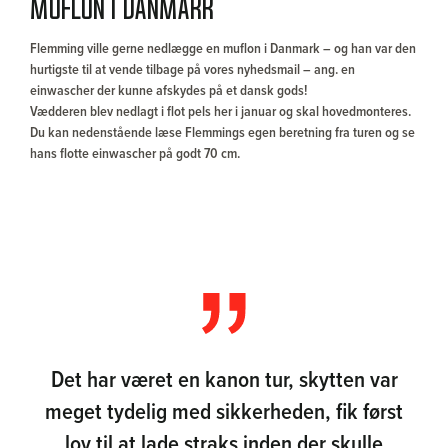
Muflon i Danmark
Flemming ville gerne nedlægge en muflon i Danmark – og han var den
hurtigste til at vende tilbage på vores nyhedsmail – ang. en
einwascher der kunne afskydes på et dansk gods!
Vædderen blev nedlagt i flot pels her i januar og skal hovedmonteres.
Du kan nedenstående læse Flemmings egen beretning fra turen og se
hans flotte einwascher på godt 70 cm.
Det har været en kanon tur, skytten var
meget tydelig med sikkerheden, fik først
lov til at lade straks inden der skulle