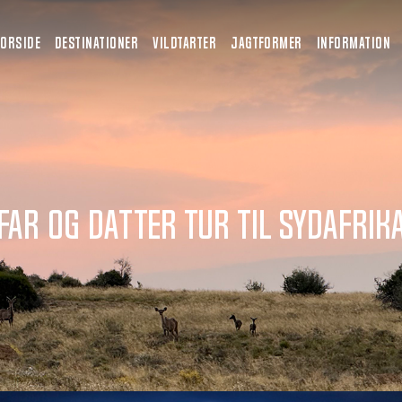
FORSIDE
DESTINATIONER
VILDTARTER
JAGTFORMER
INFORMATION
Far og datter tur til Sydafrik