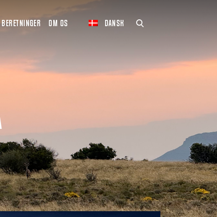
BERETNINGER
OM OS
DANSK
a