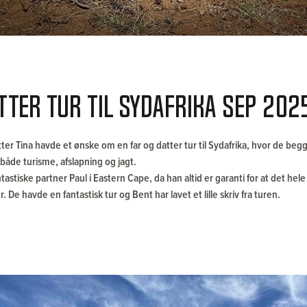
tter tur til Sydafrika Sep 202
tter Tina havde et ønske om en far og datter tur til Sydafrika, hvor de b
åde turisme, afslapning og jagt.
astiske partner Paul i Eastern Cape, da han altid er garanti for at det hele
 De havde en fantastisk tur og Bent har lavet et lille skriv fra turen.