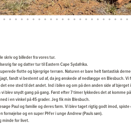
e skriv og billeder fra vores tur.
sesrig far og datter tur til Eastern Cape Sydafrika.
uperede flotte og bjergrige terræn. Naturen er bare helt fantastisk dern
jagt, fandt vi bestemt ud af, da jeg ønskede af nedlægge en Blesbuch. Vi 
et ene sted til det andet. Ind i bilen og om på den anden side af bjerget
 vi blev snydt gang på gang. Først efter 7 timer lykkedes det at komme p
 ned i en vinkel på 45 grader. Jeg fik min Blesbuch.
besøge Paul og familie og deres farm. Vi blev taget rigtig godt imod, spi
en fornøjelse og en super PH'er i unge Andrew (Pauls søn).
g minde for livet.