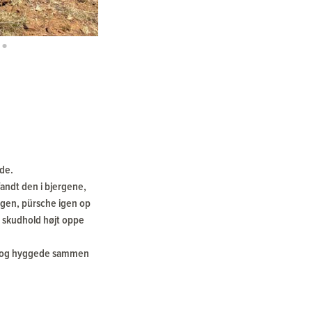
ede.
fandt den i bjergene,
 igen, pürsche igen op
å skudhold højt oppe
ste og hyggede sammen