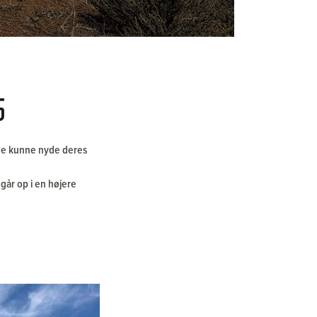
5
egge kunne nyde deres
 går op i en højere