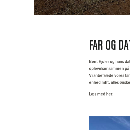
Far og da
Bent Hjuler og hans da
oplevelser sammen på b
Vi anbefalede vores fant
enhed mht. alles ønsker.
Læs med her: