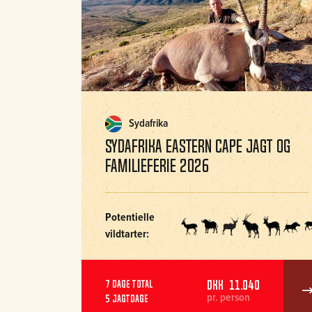
Sydafrika
Sydafrika Eastern Cape Jagt og
familieferie 2026
Potentielle
vildtarter:
DKK 11.040
7 dage total
pr. person
5 jagtdage