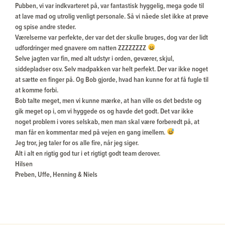
Pubben, vi var indkvarteret på, var fantastisk hyggelig, mega gode til
at lave mad og utrolig venligt personale. Så vi nåede slet ikke at prøve
og spise andre steder.
Værelserne var perfekte, der var det der skulle bruges, dog var der lidt
udfordringer med gnavere om natten ZZZZZZZZ
Selve jagten var fin, med alt udstyr i orden, geværer, skjul,
siddepladser osv. Selv madpakken var helt perfekt. Der var ikke noget
at sætte en finger på. Og Bob gjorde, hvad han kunne for at få fugle til
at komme forbi.
Bob talte meget, men vi kunne mærke, at han ville os det bedste og
gik meget op i, om vi hyggede os og havde det godt. Det var ikke
noget problem i vores selskab, men man skal være forberedt på, at
man får en kommentar med på vejen en gang imellem.
Jeg tror, jeg taler for os alle fire, når jeg siger.
Alt i alt en rigtig god tur i et rigtigt godt team derover.
Hilsen
Preben, Uffe, Henning & Niels