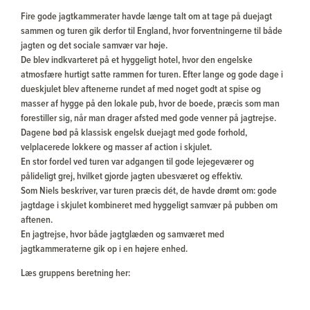
Fire gode jagtkammerater havde længe talt om at tage på duejagt
sammen og turen gik derfor til England, hvor forventningerne til både
jagten og det sociale samvær var høje.
De blev indkvarteret på et hyggeligt hotel, hvor den engelske
atmosfære hurtigt satte rammen for turen. Efter lange og gode dage i
dueskjulet blev aftenerne rundet af med noget godt at spise og
masser af hygge på den lokale pub, hvor de boede, præcis som man
forestiller sig, når man drager afsted med gode venner på jagtrejse.
Dagene bød på klassisk engelsk duejagt med gode forhold,
velplacerede lokkere og masser af action i skjulet.
En stor fordel ved turen var adgangen til gode lejegeværer og
pålideligt grej, hvilket gjorde jagten ubesværet og effektiv.
Som Niels beskriver, var turen præcis dét, de havde drømt om: gode
jagtdage i skjulet kombineret med hyggeligt samvær på pubben om
aftenen.
En jagtrejse, hvor både jagtglæden og samværet med
jagtkammeraterne gik op i en højere enhed.
Læs gruppens beretning her: