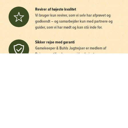
Revirer af højeste kvalitet
Vi bruger kun revirer, som vi selv har afprøvet og
godkendt – og samarbejder kun med partnere og
guider, som vi har mødt og kan stå inde for.
Sikker rejse med garanti
Gamekeeper & Buhls Jagtrejser er medlem af
Rejsegarantifonden – og vi har højeste
kreditværdighed. Derfor kan du helt trygt rejse med
os.
Personlig kontakt 24/7
For os er jagtglæde at give vores rejsende den bedst
mulige jagtoplevelse. Derfor kan du få fat i os hele
døgnet.