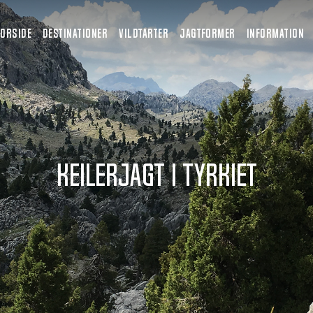
FORSIDE
DESTINATIONER
VILDTARTER
JAGTFORMER
INFORMATION
Keilerjagt i Tyrkiet