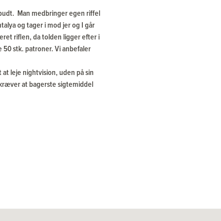
forbudt. Man medbringer egen riffel
talya og tager i mod jer og I går
t riflen, da tolden ligger efter i
50 stk. patroner. Vi anbefaler
t leje nightvision, uden på sin
kræver at bagerste sigtemiddel
 der er og vores partner mener
Eventuelle tillæg:
e og lokale hoteller.