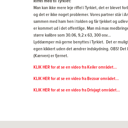
Riffel med til Tyrkiet:
Man kan ikke mere leje riffel i Tyrkiet, det er blevet 
og det er ikke noget problemer. Vores partner står i An
sammen med ham hen i tolden og får tjekket og udlevere
er kommet ud i det offentlige. Man må max medbringe 
større kalibre som 30.06, 9,2 x 63, 300 osv...
Lyddæmper må gerne benyttes i Tyrkiet. Det er muligt a
egen kikkert uden det ændrer indskydning. OBS! Det 
(Kærven) er fjernet.
KLIK HER for at se en video fra Keiler området...
KLIK HER for at se en video fra Bezoar området...
KLIK HER for at se en video fra Drivjagt området...
Indkvartering
Alt afhængig af på hvilket revir og hvor mange jægere
Pakkepris på keiler jagt:
der er størst chance for keilere, indlogeres man på god