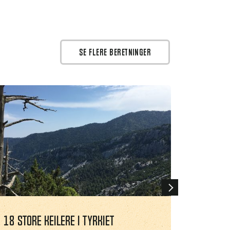
SE FLERE BERETNINGER
Next
18 store keilere i Tyrkiet
Erik på