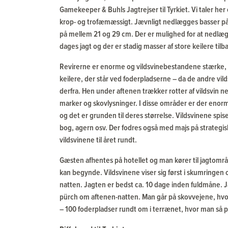
Gamekeeper & Buhls Jagtrejser til Tyrkiet. Vi taler her 
krop- og trofæmæssigt. Jævnligt nedlægges basser 
på mellem 21 og 29 cm. Der er mulighed for at nedlægg
dages jagt og der er stadig masser af store keilere tilb
Revirerne er enorme og vildsvinebestandene stærke, o
keilere, der står ved foderpladserne – da de andre vild
derfra. Hen under aftenen trækker rotter af vildsvin n
marker og skovlysninger. I disse områder er der enor
og det er grunden til deres størrelse. Vildsvinene spis
bog, agern osv. Der fodres også med majs på strategis
vildsvinene til året rundt.
Gæsten afhentes på hotellet og man kører til jagtområ
kan begynde. Vildsvinene viser sig først i skumringen og 
natten. Jagten er bedst ca. 10 dage inden fuldmåne. 
pürch om aftenen-natten. Man går på skovvejene, hvor 
– 100 foderpladser rundt om i terrænet, hvor man så pü