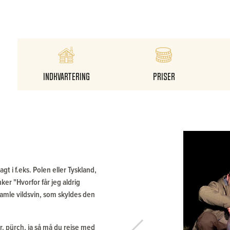
Indkvartering
Priser
t i f.eks. Polen eller Tyskland,
er "Hvorfor får jeg aldrig
amle vildsvin, som skyldes den
pr. pürch, ja så må du rejse med