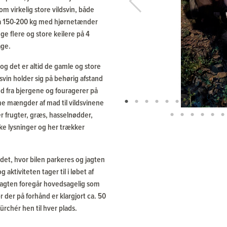
Previous
om virkelig store vildsvin, både
på 150-200 kg med hjørnetænder
e flere og store keilere på 4
age.
g det er altid de gamle og store
svin holder sig på behørig afstand
ed fra bjergene og fouragerer på
me mængder af mad til vildsvinene
er frugter, græs, hasselnødder,
ke lysninger og her trækker
det, hvor bilen parkeres og jagten
aktiviteten tager til i løbet af
Jagten foregår hovedsagelig som
der på forhånd er klargjort ca. 50
rchér hen til hver plads.