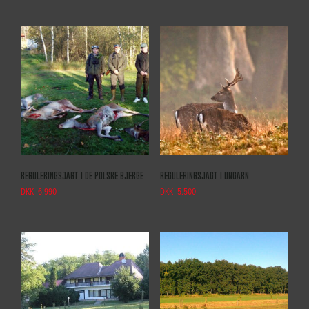
Reguleringsjagt i de polske bjerge
Reguleringsjagt i Ungarn
DKK
6.990
DKK
5.500