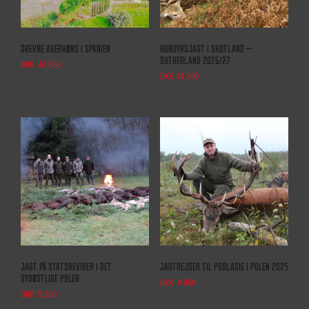
Drevne agerhøns i Spanien
Hundyrsjagt i Skotland –
Sutherland 2026/27
DKK
44.650
DKK
14.300
Jagt på statsrevirer i det
Jagtrejser til Podlasie i Polen 2025
Sydøstlige Polen
DKK
4.950
DKK
5.500