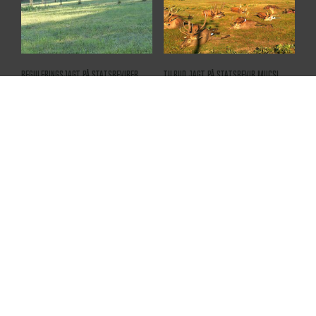
Reguleringsjagt på statsrevirer
Tilbud jagt på statsrevir Mucsi
Gyulaj
Ungarn
DKK
5.900
DKK
5.950
Tilbud sommerjagt i Ungarn – 30%
rabat