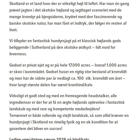
Skotland er et land hvor der er virkeligt højt til loftet. Har man én gang
prøvet jagten i det skotske højland og iagttaget sceneriet med de
mange krondyr på bjergsiderne, krydret med den fascinerende og
barske skotske natur, har man fået et indtryk, der følger én resten af
livet.
Vi tilbyder en fantastisk hundyrsjagt på et klassisk højlands gods
beliggende i Sutherland på den skotske østkyst – lidt nord for
Inverness.
Godset er privat ejet og er på hele 17.000 acres – hvoraf 1.000 acres
er skov i lavområdet. Godset huser en rigtig stor bestand af kronvildt
og man har de sidste par år nedlagt ca. 100 stk. kronvildt om året –
hvor langt største delen har været kronhind/kalv.
Virkeligt et godt sted og med en fremragende headstalker, alle
ingredienser er der for at få en ægte højlands oplevelse i fantastisk
landskab og med rare og kompetente medarbejdere!
Terrænnet er både rullende og stejlt landskab, så som altid kræver en
hundyrsjagt i Skotland en rimelig fysik og en ok kondition for at
garantere det bliver en succes!
Ledige uger/datoer sæson 2026 på hind/kalv: