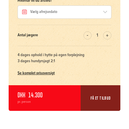
Hvornår vil du afsted?
Antal jægere
4 dages ophold i hytte på egen forplejning
3 dages hundyrsjagt 2:1
Se komplet prisoversigt
DKK
14.300
FÅ ET TILBUD
pr. person