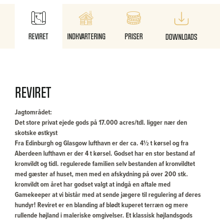
Reviret
Indkvartering
Priser
Downloads
Reviret
Jagtområdet:
Det store privat ejede gods på 17.000 acres/tdl. ligger nær den
skotske østkyst
Fra Edinburgh og Glasgow lufthavn er der ca. 4½ t kørsel og fra
Aberdeen lufthavn er der 4 t kørsel. Godset har en stor bestand af
kronvildt og tidl. regulerede familien selv bestanden af kronvildtet
med gæster af huset, men med en afskydning på over 200 stk.
kronvildt om året har godset valgt at indgå en aftale med
Gamekeeper at vi bistår med at sende jægere til regulering af deres
hundyr! Reviret er en blanding af blødt kuperet terræn og mere
rullende højland i maleriske omgivelser. Et klassisk højlandsgods