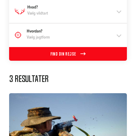
Vælg vildtart
Vælg jagtform
FIND DIN REJSE
3 resultater