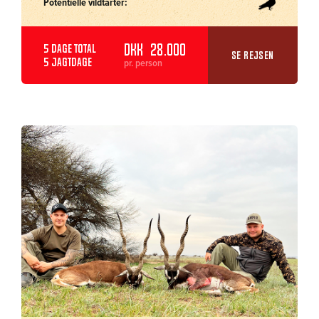
Potentielle vildtarter:
DKK 28.000
5 dage total
SE REJSEN
5 jagtdage
pr. person