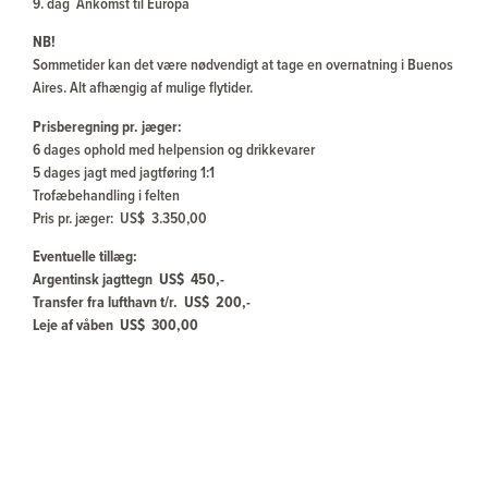
9. dag Ankomst til Europa
NB!
Sommetider kan det være nødvendigt at tage en overnatning i Buenos
Aires. Alt afhængig af mulige flytider.
Prisberegning pr. jæger:
6 dages ophold med helpension og drikkevarer
5 dages jagt med jagtføring 1:1
Trofæbehandling i felten
Pris pr. jæger: US$ 3.350,00
Eventuelle tillæg:
Argentinsk jagttegn US$ 450,-
Transfer fra lufthavn t/r. US$ 200,-
Leje af våben US$ 300,00
Slutafregning af nedlagt vildt
Flybilletter pr. person DKK ca. 11.-15.000,-
Evt. hotelophold i Buenos Aires
Tag pr. trofæ US$ 100,-
Haglpaptroner pr. 25 stk. US$ 20,-
Hjemtransport af trofæer
Drikkepenge ca. US$ 1.000,-