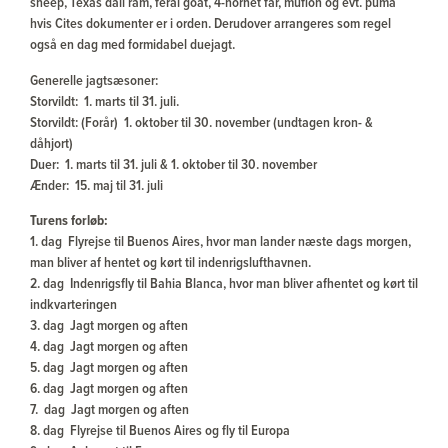
sheep, Texas dall ram, feral goat, 4-hornet får, muflon og evt. puma
hvis Cites dokumenter er i orden. Derudover arrangeres som regel
også en dag med formidabel duejagt.
Generelle jagtsæsoner:
Storvildt: 1. marts til 31. juli.
Storvildt: (Forår) 1. oktober til 30. november (undtagen kron- &
dåhjort)
Duer: 1. marts til 31. juli & 1. oktober til 30. november
Ænder: 15. maj til 31. juli
Turens forløb:
1. dag Flyrejse til Buenos Aires, hvor man lander næste dags morgen,
man bliver af hentet og kørt til indenrigslufthavnen.
2. dag Indenrigsfly til Bahia Blanca, hvor man bliver afhentet og kørt til
indkvarteringen
3. dag Jagt morgen og aften
4. dag Jagt morgen og aften
5. dag Jagt morgen og aften
6. dag Jagt morgen og aften
7. dag Jagt morgen og aften
8. dag Flyrejse til Buenos Aires og fly til Europa