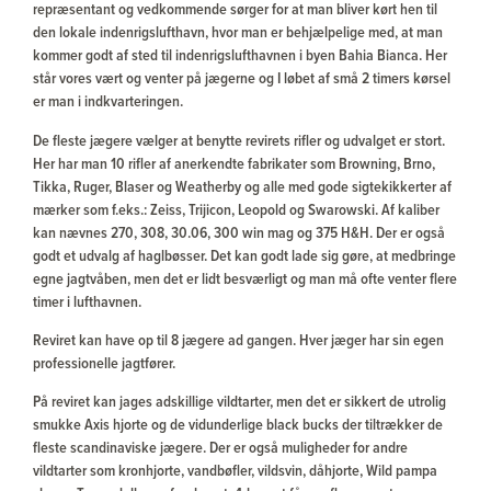
repræsentant og vedkommende sørger for at man bliver kørt hen til
den lokale indenrigslufthavn, hvor man er behjælpelige med, at man
kommer godt af sted til indenrigslufthavnen i byen Bahia Bianca. Her
står vores vært og venter på jægerne og I løbet af små 2 timers kørsel
er man i indkvarteringen.
De fleste jægere vælger at benytte revirets rifler og udvalget er stort.
Her har man 10 rifler af anerkendte fabrikater som Browning, Brno,
Tikka, Ruger, Blaser og Weatherby og alle med gode sigtekikkerter af
mærker som f.eks.: Zeiss, Trijicon, Leopold og Swarowski. Af kaliber
kan nævnes 270, 308, 30.06, 300 win mag og 375 H&H. Der er også
godt et udvalg af haglbøsser. Det kan godt lade sig gøre, at medbringe
egne jagtvåben, men det er lidt besværligt og man må ofte venter flere
timer i lufthavnen.
Reviret kan have op til 8 jægere ad gangen. Hver jæger har sin egen
professionelle jagtfører.
På reviret kan jages adskillige vildtarter, men det er sikkert de utrolig
smukke Axis hjorte og de vidunderlige black bucks der tiltrækker de
fleste scandinaviske jægere. Der er også muligheder for andre
vildtarter som kronhjorte, vandbøfler, vildsvin, dåhjorte, Wild pampa