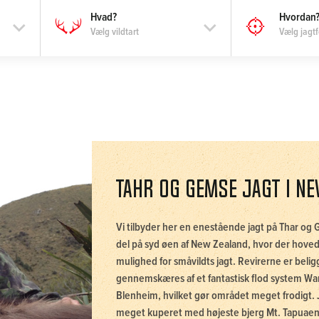
Vælg vildtart
Vælg jagt
Tahr og Gemse jagt i N
Vi tilbyder her en enestående jagt på Thar og
del på syd øen af New Zealand, hvor der hoved
mulighed for småvildts jagt. Revirerne er bel
gennemskæres af et fantastisk flod system Wari
Blenheim, hvilket gør området meget frodigt. 
meget kuperet med højeste bjerg Mt. Tapuaenu