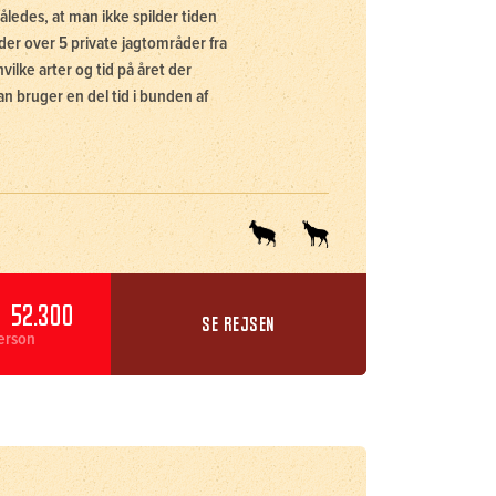
åledes, at man ikke spilder tiden
er over 5 private jagtområder fra
vilke arter og tid på året der
an bruger en del tid i bunden af
 52.300
SE REJSEN
person