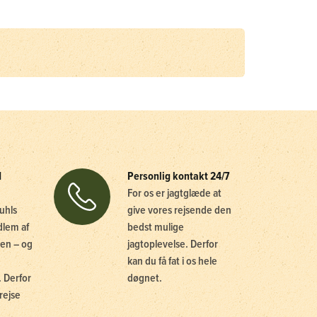
d
Personlig kontakt 24/7
For os er jagtglæde at
uhls
give vores rejsende den
dlem af
bedst mulige
en – og
jagtoplevelse. Derfor
kan du få fat i os hele
 Derfor
døgnet.
rejse