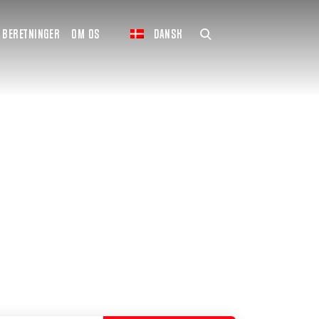
BERETNINGER
OM OS
DANSK
venter lige her.