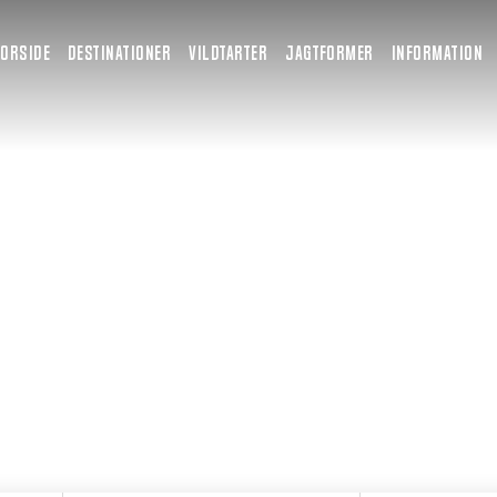
FORSIDE
DESTINATIONER
VILDTARTER
JAGTFORMER
INFORMATION
de for dig? Dit næste eventyr 