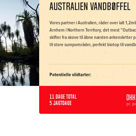
Australien Vandbøffel
Vores partner i Australien, råder over ialt 1,2m
Arnhem i Northern Territory, det mest ”Outbac
skifter fra skove til åbne næsten ørkensletter 
til store sumpområder, perfekt biotop til vand
Potentielle vildtarter:
DKK
11 dage total
5 jagtdage
pr. p