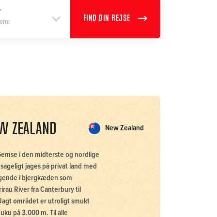
FIND DIN REJSE
form
ew Zealand
New Zealand
 Gemse i den midterste og nordlige
sageligt jages på privat land med
iggende i bjergkæden som
rau River fra Canterbury til
Jagt området er utroligt smukt
ku på 3.000 m. Til alle