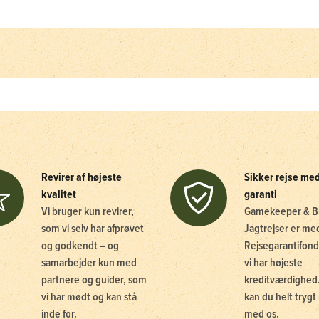
Revirer af højeste
Sikker rejse me
kvalitet
garanti
Vi bruger kun revirer,
Gamekeeper & B
som vi selv har afprøvet
Jagtrejser er me
og godkendt – og
Rejsegarantifond
samarbejder kun med
vi har højeste
partnere og guider, som
kreditværdighed.
vi har mødt og kan stå
kan du helt trygt 
inde for.
med os.