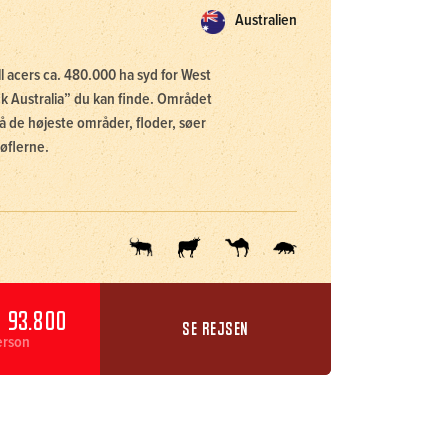
Australien
ill acers ca. 480.000 ha syd for West
k Australia” du kan finde. Området
på de højeste områder, floder, søer
bøflerne.
 93.800
SE REJSEN
erson