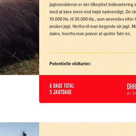
jagtområderne er der tilknyttet indkvartering s
med at køre mere end højst nødvendigt. De råd
10.000 Ha. til 30.000 Ha., som anvendes efter h
ønskes jagt. Herfra vil man begynde sin jagt. M
dalen, hvorfra man prøver at spotte Tahr`en.
Potentielle vildtarter:
DKK
6 dage total
5 jagtdage
pr. 