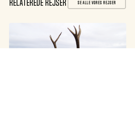
Relaterede rejser
SE ALLE VORES REJSER
Skotland
Kronhjort i Skotland – Sutherland
udsolgt i 2026