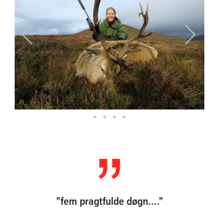
Previous
Next
"fem pragtfulde døgn...."