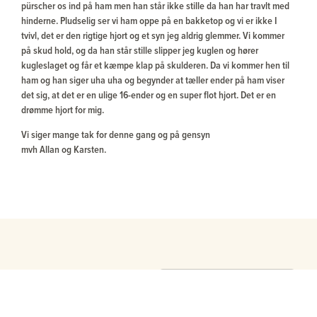
pürscher os ind på ham men han står ikke stille da han har travlt med
hinderne. Pludselig ser vi ham oppe på en bakketop og vi er ikke I
tvivl, det er den rigtige hjort og et syn jeg aldrig glemmer. Vi kommer
på skud hold, og da han står stille slipper jeg kuglen og hører
kugleslaget og får et kæmpe klap på skulderen. Da vi kommer hen til
ham og han siger uha uha og begynder at tæller ender på ham viser
det sig, at det er en ulige 16-ender og en super flot hjort. Det er en
drømme hjort for mig.
Vi siger mange tak for denne gang og på gensyn
mvh Allan og Karsten.
Relaterede rejser
SE ALLE VORES REJSER