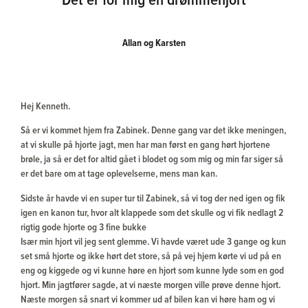
Det er for mig en drømmehjort
Allan og Karsten
Hej Kenneth.
Så er vi kommet hjem fra Zabinek. Denne gang var det ikke meningen,
at vi skulle på hjorte jagt, men har man først en gang hørt hjortene
brøle, ja så er det for altid gået i blodet og som mig og min far siger så
er det bare om at tage oplevelserne, mens man kan.
Sidste år havde vi en super tur til Zabinek, så vi tog der ned igen og fik
igen en kanon tur, hvor alt klappede som det skulle og vi fik nedlagt 2
rigtig gode hjorte og 3 fine bukke
Især min hjort vil jeg sent glemme. Vi havde været ude 3 gange og kun
set små hjorte og ikke hørt det store, så på vej hjem kørte vi ud på en
eng og kiggede og vi kunne høre en hjort som kunne lyde som en god
hjort. Min jagtfører sagde, at vi næste morgen ville prøve denne hjort.
Næste morgen så snart vi kommer ud af bilen kan vi høre ham og vi