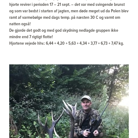
hjorte revirer i perioden 17 – 21 sept. – det var med svingende brunst
og som var bedst i starten af jagten, men døde meget ud da Polen blev
ramt af varmebølge med dags temp. på næsten 30 C og varmt om
natten også!
De gjorde det godt og med god skydning nedlagde gruppen ikke
mindre end 7 rigtigt flotte!
Hjortene vejede hhv.: 6,44 + 4,20 + 5,63 + 4,34 + 3,77 + 6,73 + 7,47 kg.