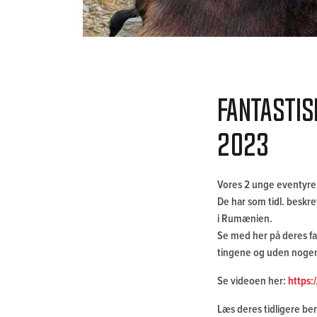
Fantastis
2023
Vores 2 unge eventyrer 
De har som tidl. beskr
i Rumænien.
Se med her på deres fan
tingene og uden nogen
Se videoen her:
https
Læs deres tidligere be