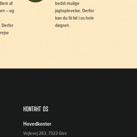
dlem af
bedst mulige
en – og
jagtoplevelse. Derfor
kan du få fat i os hele
 Derfor
døgnet.
rejse
Kontakt os
Hovedkontor
Vejlevej 263, 7323 Give