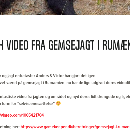
k video fra gemsejagt i Rumæn
og jagt entusiaster Anders & Victor har gjort det igen.
evet været på gemsejagt i Rumænien, nu har de lige udgivet deres videofi
tastiske video fra jagten og området og nyd deres lidt drengede og ligefre
 form for ”selviscenesættelse”
://vimeo.com/1005421704
retning her:
https://www.gamekeeper.dk/beretninger/gemsejagt-i-rumae