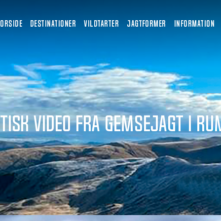
FORSIDE
DESTINATIONER
VILDTARTER
JAGTFORMER
INFORMATION
tisk video fra gemsejagt i R