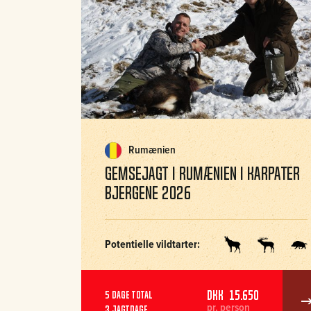
Rumænien
Gemsejagt i Rumænien i Karpater
bjergene 2026
Potentielle vildtarter:
DKK 15.650
5 dage total
pr. person
3 jagtdage