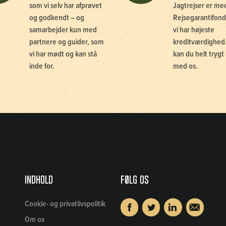
som vi selv har afprøvet
Jagtrejser er me
og godkendt – og
Rejsegarantifond
samarbejder kun med
vi har højeste
partnere og guider, som
kreditværdighed.
vi har mødt og kan stå
kan du helt trygt 
inde for.
med os.
Indhold
Følg os
Cookie- og privatlivspolitik
Om os