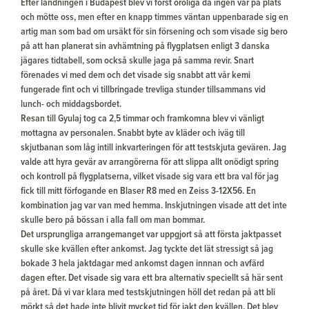
Efter landningen i Budapest blev vi först oroliga då ingen var på plats
och mötte oss, men efter en knapp timmes väntan uppenbarade sig en
artig man som bad om ursäkt för sin försening och som visade sig bero
på att han planerat sin avhämtning på flygplatsen enligt 3 danska
jägares tidtabell, som också skulle jaga på samma revir. Snart
förenades vi med dem och det visade sig snabbt att vår kemi
fungerade fint och vi tillbringade trevliga stunder tillsammans vid
lunch- och middagsbordet.
Resan till Gyulaj tog ca 2,5 timmar och framkomna blev vi vänligt
mottagna av personalen. Snabbt byte av kläder och iväg till
skjutbanan som låg intill inkvarteringen för att testskjuta gevären. Jag
valde att hyra gevär av arrangörerna för att slippa allt onödigt spring
och kontroll på flygplatserna, vilket visade sig vara ett bra val för jag
fick till mitt förfogande en Blaser R8 med en Zeiss 3-12X56. En
kombination jag var van med hemma. Inskjutningen visade att det inte
skulle bero på bössan i alla fall om man bommar.
Det ursprungliga arrangemanget var uppgjort så att första jaktpasset
skulle ske kvällen efter ankomst. Jag tyckte det lät stressigt så jag
bokade 3 hela jaktdagar med ankomst dagen innnan och avfärd
dagen efter. Det visade sig vara ett bra alternativ speciellt så här sent
på året. Då vi var klara med testskjutningen höll det redan på att bli
mörkt så det hade inte blivit mycket tid för jakt den kvällen. Det blev