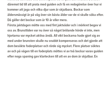
däremot tid till att prata med guiden och få en redogörelse över hur vi
kommer att jaga och vilka djur som är skjutbara. Bockar som
åldersmässigt är på väg över sin bästa ålder var de vi skulle söka efter.
Då gäller det bockar som är 10 år eller mera.
Första jaktdagen mötte oss med fint jaktväder och i mörkret begav vi
oss av. Brunsttiden var nu över så något brölande hörde vi inte, men
hjortarna var mycket aktiva ändå. All vikt bockarna hade gjort sig av
med under brunsten skulle nu snabbt kompenseras och det gjorde att
dom besökte foderplatser och rörde sig mycket. Flere platser söktes
av och på vägen till en foderplats möttes vi av två bockar varav guiden
efter noga spaning gav klartecken till att en av dom är skjutbar. En
kort ansmygning och med stöd från en trädstam var det ett enkelt
skott och bocken föll i skottet.
Därefter jagade vi i två dagar med sikte på att hitta en bock med
"onormala horn". Vi sökte och sökte, men det enda vi såg var en bock
som ännu hade basten på hornen, men han exponerade sig inte
tillräckligt. Trots att guiden hade bra kontroll på var det fanns sådana
bockar lyckades vi inte hitta någon.
Den sista jaktdagen kom guiden till mig och sade att den bock jag fällt
första morgonen var betydligt mindre än den vi avtalat om. Trots att
han var skicklig på att storleksbedömma bockarna missbedömde han