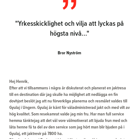
"Yrkesskicklighet och vilja att lyckas på
högsta nivå..."
Bror Nyström
Hej Henrik,
Efter att vi tillsammans i några år diskuterat och planerat en jaktresa
till en destination där jag skulle ha möjlighet att nedlägga en fin
dovhjort beslöt jag att nu förverkliga planerna och resmålet valdes till
Gyulaj i Ungern. Gyulaj är känt för väladministrerad jakt och med vilt av
hög kvalitet. Som resekamrat valde jag min fru. Har man full service
hemma tänktejag att det väl vore välmotiverat att bjuda frun med och
låta henne få ta del av den service som jag hört man blir bjuden på i
Gyulaj, ett jaktrevir på 7800 ha.