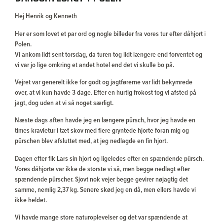
Hej Henrik og Kenneth
Her er som lovet et par ord og nogle billeder fra vores tur efter dåhjort i
Polen.
Vi ankom lidt sent torsdag, da turen tog lidt længere end forventet og
vi var jo lige omkring et andet hotel end det vi skulle bo på.
Vejret var generelt ikke for godt og jagtførerne var lidt bekymrede
over, at vi kun havde 3 dage. Efter en hurtig frokost tog vi afsted på
jagt, dog uden at vi så noget særligt.
Næste dags aften havde jeg en længere pürsch, hvor jeg havde en
times kravletur i tæt skov med flere gryntede hjorte foran mig og
pürschen blev afsluttet med, at jeg nedlagde en fin hjort.
Dagen efter fik Lars sin hjort og ligeledes efter en spændende pürsch.
Vores dåhjorte var ikke de største vi så, men begge nedlagt efter
spændende pürscher. Sjovt nok vejer begge gevirer nøjagtig det
samme, nemlig 2,37 kg. Senere skød jeg en då, men ellers havde vi
ikke heldet.
Vi havde mange store naturoplevelser og det var spændende at