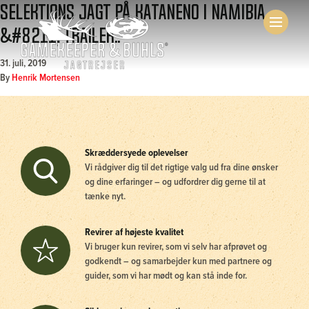
Selektions jagt på Kataneno i Namibia
&#8211; trailer..
31. juli, 2019
By
Henrik Mortensen
Skræddersyede oplevelser
Vi rådgiver dig til det rigtige valg ud fra dine ønsker
og dine erfaringer – og udfordrer dig gerne til at
tænke nyt.
Revirer af højeste kvalitet
Vi bruger kun revirer, som vi selv har afprøvet og
godkendt – og samarbejder kun med partnere og
guider, som vi har mødt og kan stå inde for.