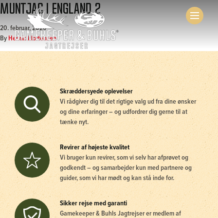
Muntjac i England 2
20. februar, 2020
By
Henrik Mortensen
Skræddersyede oplevelser
Vi rådgiver dig til det rigtige valg ud fra dine ønsker
og dine erfaringer – og udfordrer dig gerne til at
tænke nyt.
Revirer af højeste kvalitet
Vi bruger kun revirer, som vi selv har afprøvet og
godkendt – og samarbejder kun med partnere og
guider, som vi har mødt og kan stå inde for.
Sikker rejse med garanti
Gamekeeper & Buhls Jagtrejser er medlem af