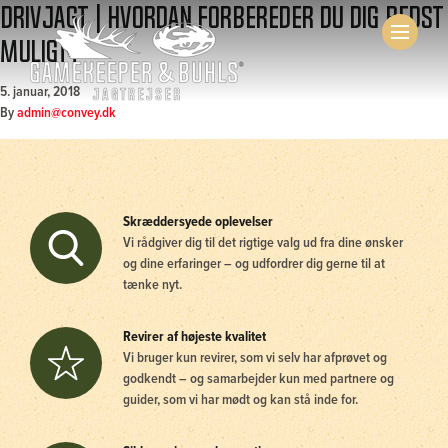
Drivjagt | Hvordan forbereder du dig bedst
muligt?
5. januar, 2018
By
admin@convey.dk
Skræddersyede oplevelser
Vi rådgiver dig til det rigtige valg ud fra dine ønsker
og dine erfaringer – og udfordrer dig gerne til at
tænke nyt.
Revirer af højeste kvalitet
Vi bruger kun revirer, som vi selv har afprøvet og
godkendt – og samarbejder kun med partnere og
guider, som vi har mødt og kan stå inde for.