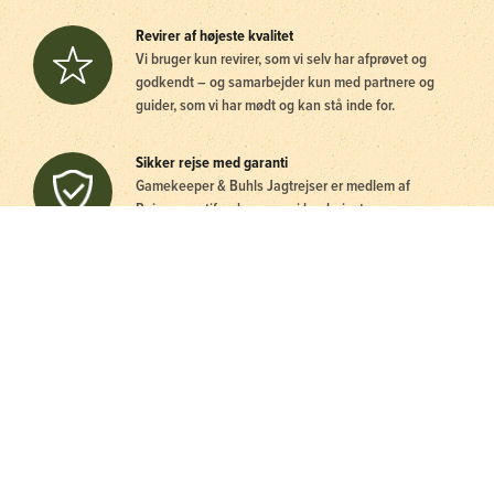
Revirer af højeste kvalitet
Vi bruger kun revirer, som vi selv har afprøvet og
godkendt – og samarbejder kun med partnere og
guider, som vi har mødt og kan stå inde for.
Sikker rejse med garanti
Gamekeeper & Buhls Jagtrejser er medlem af
Rejsegarantifonden – og vi har højeste
kreditværdighed. Derfor kan du helt trygt rejse med
os.
Personlig kontakt 24/7
For os er jagtglæde at give vores rejsende den bedst
mulige jagtoplevelse. Derfor kan du få fat i os hele
døgnet.