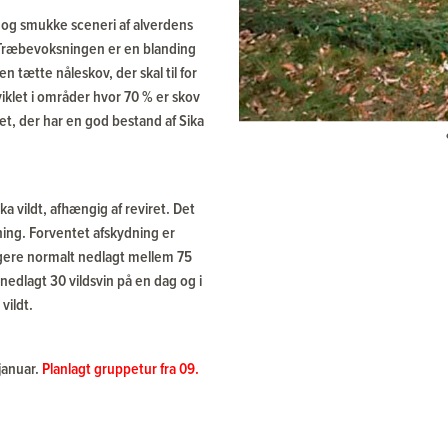
ke og smukke sceneri af alverdens
r. Træbevoksningen er en blanding
 tætte nåleskov, der skal til for
fviklet i områder hvor 70 % er skov
tet, der har en god bestand af Sika
ka vildt, afhængig af reviret. Det
ydning. Forventet afskydning er
ægere normalt nedlagt mellem 75
 nedlagt 30 vildsvin på en dag og i
 vildt.
januar.
Planlagt gruppetur fra 09.