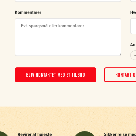
Kommentarer
Hvo
An
BLIV KONTAKTET MED ET TILBUD
KONTAKT O
Revirer af højeste
Sikker rejse me