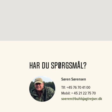
Dag 2.
Som dag 1 men med fokus på vildsvin,
80% vildsvin og 20 % hjortevildt.
Dag 3.
Mixed vildt af Vildsvin, Sika & kronvildt,
kun hundyr. ELLER man kan vælge jagt i 800ha hegne
område med vildsvin, forventet afskydning 40 vildsvin
denne dag.
Har du spørgsmål?
Søren Sørensen
Tlf: +45 76 70 41 00
Mobil: + 45 21 22 75 70
soeren@buhlsjagtrejser.dk