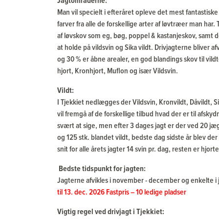
Jagtområderne:
Man vil specielt i efteråret opleve det mest fantastis
farver fra alle de forskellige arter af løvtræer man ha
af løvskov som eg, bøg, poppel & kastanjeskov, samt den
at holde på vildsvin og Sika vildt. Drivjagterne bliver a
og 30 % er åbne arealer, en god blandings skov til vild
hjort, Kronhjort, Muflon og især Vildsvin.
Vildt:
I Tjekkiet nedlægges der Vildsvin, Kronvildt, Dåvildt, Si
vil fremgå af de forskellige tilbud hvad der er til afsk
svært at sige, men efter 3 dages jagt er der ved 20 j
og 125 stk. blandet vildt, bedste dag sidste år blev der
snit for alle årets jagter 14 svin pr. dag, resten er hjorte
Bedste tidspunkt for jagten:
Jagterne afvikles i november - december og enkelte i 
til 13. dec. 2026 Fastpris – 10 ledige pladser
Vigtig regel ved drivjagt i Tjekkiet: