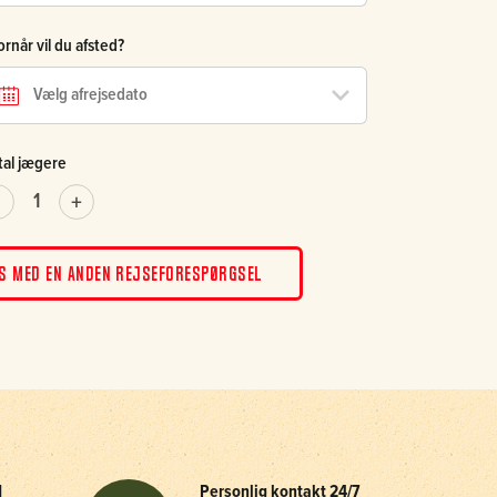
rnår vil du afsted?
tal jægere
S MED EN ANDEN REJSEFORESPØRGSEL
d
Personlig kontakt 24/7