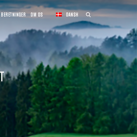
BERETNINGER
OM OS
DANSK
t