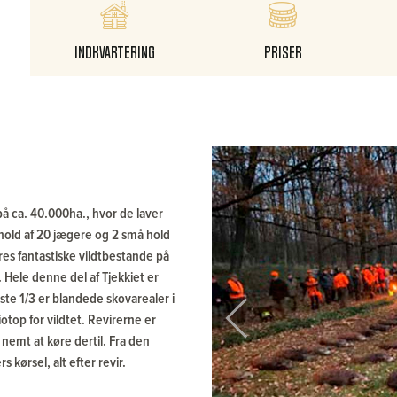
Indkvartering
Priser
på ca. 40.000ha., hvor de laver
 hold af 20 jægere og 2 små hold
res fantastiske vildtbestande på
. Hele denne del af Tjekkiet er
ste 1/3 er blandede skovarealer i
iotop for vildtet. Revirerne er
Previous
 nemt at køre dertil. Fra den
 kørsel, alt efter revir.