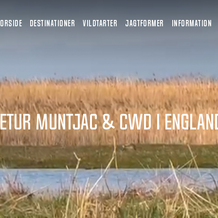
FORSIDE
DESTINATIONER
VILDTARTER
JAGTFORMER
INFORMATION
etur Muntjac & CWD i Englan