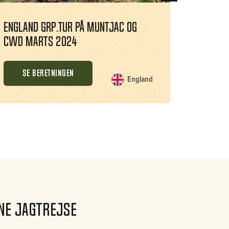
England grp.tur på muntjac og
Flot re
cwd marts 2024
marts 
SE BERETNINGEN
SE 
England
nne Jagtrejse