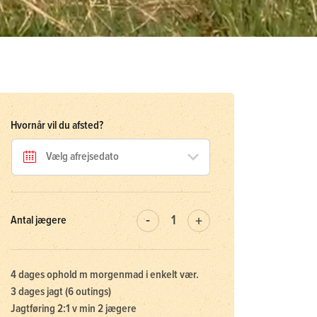
Hvornår vil du afsted?
Antal jægere
4 dages ophold m morgenmad i enkelt vær.
3 dages jagt (6 outings)
Jagtføring 2:1 v min 2 jægere