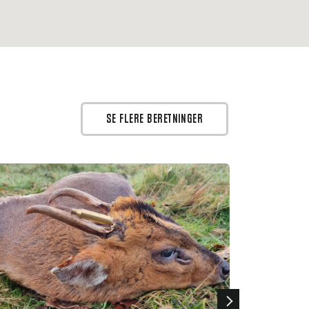
dyr.................................. -
2.600,00
skydning hind & dåer/kalve... DKK 1.785,00
kydning er defineret ved synlig
hweiss = blod/benstumper med videre.
tten forbeholder sig ret til at afkræve
taling for kødødelæggelser.
SE FLERE BERETNINGER
ildt .................. £120,00
ildt .................. £ 90,00
tjac .................. £ 70,00
Next