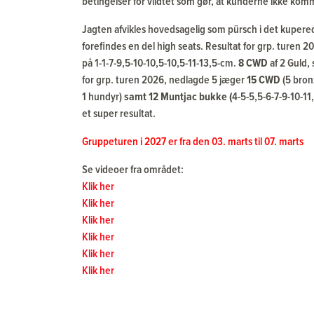
betingelser for vildtet som gør, at kunderne ikke kom
Jagten afvikles hovedsagelig som pürsch i det kuper
forefindes en del high seats. Resultat for grp. turen
på 1-1-7-9,5-10-10,5-10,5-11-13,5-cm.
8 CWD
af 2 Guld,
for grp. turen 2026, nedlagde 5 jæger
15 CWD
(5 bron
1 hundyr)
samt 12 Muntjac bukke (
4-5-5,5-6-7-9-10-11
et super resultat.
Gruppeturen i 2027 er fra den 03. marts til 07. marts
Se videoer fra området:
Klik her
Klik her
Klik her
Klik her
Klik her
Klik her
Indkvartering