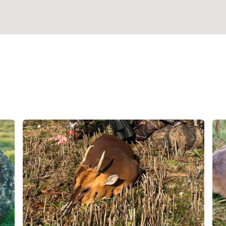
Hun
Af
Ans
sc
Sky
be
Dåv
Råv
Mun