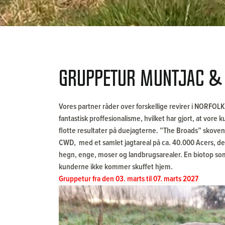
Gruppetur Muntjac & 
Vores partner råder over forskellige revirer i NORFOL
fantastisk proffesionalisme, hvilket har gjort, at vo
flotte resultater på duejagterne. ”The Broads” skove
CWD, med et samlet jagtareal på ca. 40.000 Acers, der
hegn, enge, moser og landbrugsarealer. En biotop som 
kunderne ikke kommer skuffet hjem.
Gruppetur fra den 03. marts til 07. marts 2027