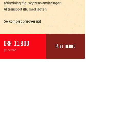
afskydning iflg. skyttens anvisninger
Al transport ifb. med jagten
Se komplet prisoversigt
DKK
11.800
FÅ ET TILBUD
pr. person