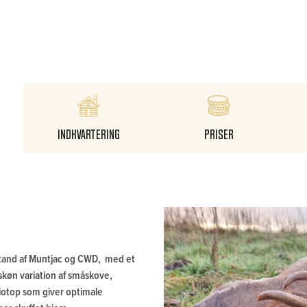
Indkvartering
Priser
tand af Muntjac og CWD, med et
 skøn variation af småskove,
iotop som giver optimale