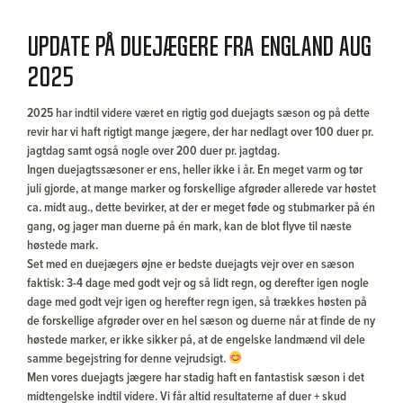
Update på duejægere fra England Aug
2025
2025 har indtil videre været en rigtig god duejagts sæson og på dette
revir har vi haft rigtigt mange jægere, der har nedlagt over 100 duer pr.
jagtdag samt også nogle over 200 duer pr. jagtdag.
Ingen duejagtssæsoner er ens, heller ikke i år. En meget varm og tør
juli gjorde, at mange marker og forskellige afgrøder allerede var høstet
ca. midt aug., dette bevirker, at der er meget føde og stubmarker på én
gang, og jager man duerne på én mark, kan de blot flyve til næste
høstede mark.
Set med en duejægers øjne er bedste duejagts vejr over en sæson
faktisk: 3-4 dage med godt vejr og så lidt regn, og derefter igen nogle
dage med godt vejr igen og herefter regn igen, så trækkes høsten på
de forskellige afgrøder over en hel sæson og duerne når at finde de ny
høstede marker, er ikke sikker på, at de engelske landmænd vil dele
samme begejstring for denne vejrudsigt.
Men vores duejagts jægere har stadig haft en fantastisk sæson i det
midtengelske indtil videre. Vi får altid resultaterne af duer + skud