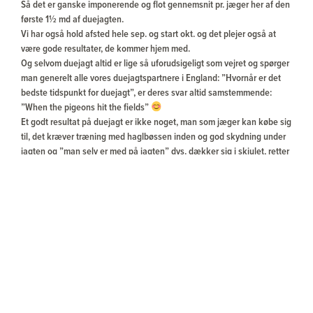
Så det er ganske imponerende og flot gennemsnit pr. jæger her af den
første 1½ md af duejagten.
Vi har også hold afsted hele sep. og start okt. og det plejer også at
være gode resultater, de kommer hjem med.
Og selvom duejagt altid er lige så uforudsigeligt som vejret og spørger
man generelt alle vores duejagtspartnere i England: ”Hvornår er det
bedste tidspunkt for duejagt”, er deres svar altid samstemmende:
”When the pigeons hit the fields”
Et godt resultat på duejagt er ikke noget, man som jæger kan købe sig
til, det kræver træning med haglbøssen inden og god skydning under
jagten og ”man selv er med på jagten” dvs. dækker sig i skjulet, retter
lokkere samt evt. duekarrusel til under jagten m.m.
Vi holder jer opdateret med sidste halvdel af sæsonen også, så stay
tuned
Henrik Mortensen