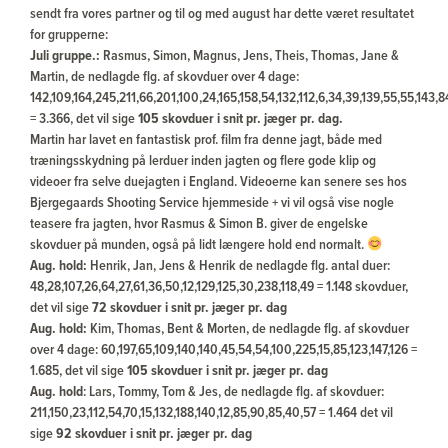
sendt fra vores partner og til og med august har dette været resultatet
for grupperne:
Juli gruppe.:
Rasmus, Simon, Magnus, Jens, Theis, Thomas, Jane &
Martin, de nedlagde flg. af skovduer over 4 dage:
142,109,164,245,211,66,201,100,24,165,158,54,132,112,6,34,39,139,55,55,143,84
= 3.366, det vil sige
105 skovduer i snit pr. jæger pr. dag.
Martin har lavet en fantastisk prof. film fra denne jagt, både med
træningsskydning på lerduer inden jagten og flere gode klip og
videoer fra selve duejagten i England. Videoerne kan senere ses hos
Bjergegaards Shooting Service hjemmeside + vi vil også vise nogle
teasere fra jagten, hvor Rasmus & Simon B. giver de engelske
skovduer på munden, også på lidt længere hold end normalt.
Aug. hold:
Henrik, Jan, Jens & Henrik de nedlagde flg. antal duer:
48,28,107,26,64,27,61,36,50,12,129,125,30,238,118,49 = 1.148 skovduer,
det vil sige
72 skovduer i snit pr. jæger pr. dag
Aug. hold:
Kim, Thomas, Bent & Morten, de nedlagde flg. af skovduer
over 4 dage: 60,197,65,109,140,140,45,54,54,100,225,15,85,123,147,126 =
1.685, det vil sige
105 skovduer i snit pr. jæger pr. dag
Aug. hold
: Lars, Tommy, Tom & Jes, de nedlagde flg. af skovduer:
211,150,23,112,54,70,15,132,188,140,12,85,90,85,40,57 = 1.464 det vil
sige
92 skovduer i snit pr. jæger pr. dag