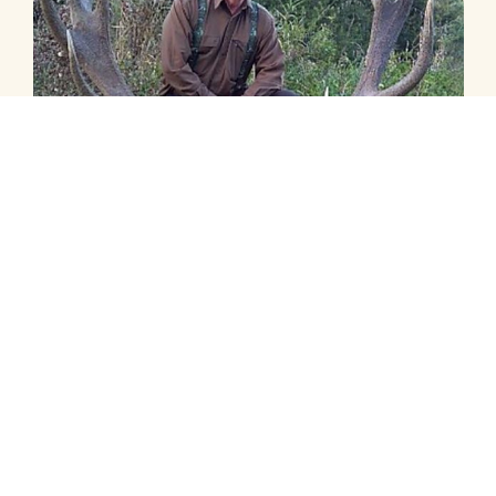
Previous
Next
Bulgarien
Jagt i Bulgarien generelt
Potentielle
vildtarter: