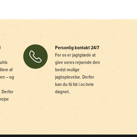
d
Personlig kontakt 24/7
For os er jagtglæde at
uhls
give vores rejsende den
dlem af
bedst mulige
en – og
jagtoplevelse. Derfor
kan du få fat i os hele
 Derfor
døgnet.
rejse