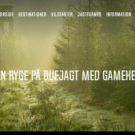
FORSIDE
DESTINATIONER
VILDTARTER
JAGTFORMER
INFORMATION
n Ryge på duejagt med Gamek