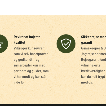
Revirer af højeste
Sikker rejse me
kvalitet
garanti
Vi bruger kun revirer,
Gamekeeper & B
som vi selv har afprøvet
Jagtrejser er me
og godkendt – og
Rejsegarantifond
samarbejder kun med
vi har højeste
partnere og guider, som
kreditværdighed.
vi har mødt og kan stå
kan du helt trygt 
inde for.
med os.