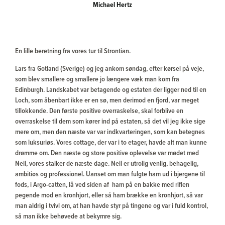
Michael Hertz
En lille beretning fra vores tur til Strontian.
Lars fra Gotland (Sverige) og jeg ankom søndag, efter kørsel på veje,
som blev smallere og smallere jo længere væk man kom fra
Edinburgh. Landskabet var betagende og estaten der ligger ned til en
Loch, som åbenbart ikke er en sø, men derimod en fjord, var meget
tillokkende. Den første positive overraskelse, skal forblive en
overraskelse til dem som kører ind på estaten, så det vil jeg ikke sige
mere om, men den næste var var indkvarteringen, som kan betegnes
som luksuriøs. Vores cottage, der var i to etager, havde alt man kunne
drømme om. Den næste og store positive oplevelse var mødet med
Neil, vores stalker de næste dage. Neil er utrolig venlig, behagelig,
ambitiøs og professionel. Uanset om man fulgte ham ud i bjergene til
fods, i Argo-catten, lå ved siden af ham på en bakke med riflen
pegende mod en kronhjort, eller så ham brække en kronhjort, så var
man aldrig i tvivl om, at han havde styr på tingene og var i fuld kontrol,
så man ikke behøvede at bekymre sig.