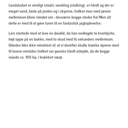
Landskabet er utroligt smukt, vandring (stalking) er hårdt og der er
meget vand, både på jorden og i skyerne, hvilket man med jævne
mellemrum bliver mindet om - desværre begge steder fra! Men alt
dette er med til at gøre turen til en fantastisk jagtoplevelse.
Lars startede med at lave en doublé, da han nedlagde to kronhjorte,
højt oppe på en bakke, med to skud med få sekunders mellemrum.
Glæden blev ikke mindsket af, at vi derefter skulle trække dyrene med
til lavere områder, hvilket var ganske hårdt arbejde, da de begge
vejede ca. 100 kg. i brækket vægt.
Jeg fik selv en meget smuk kronhjort samme aften, som Lars havde
nedlagt sine to. Den var så smuk, så jeg fik Neil til at hjælpe med at få
den hovedmonteret, så den bliver et varigt og dejligt minde om turen.
Et par dage senere, efter mange naturoplevelser, men nul
skudchancer, fik jeg min anden kronhjort, og jeg ved ikke om glæden
var størst hos mig eller Neil.
Som man nok kan se har det været en tur, som har gjort stort indtryk
på os og vi kan helt roligt give såvel området, indkvarteringen som
ikke mindst Neil vores allerbedste anbefalinger.