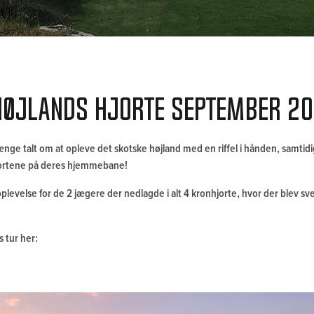
højlands hjorte september 2
nge talt om at opleve det skotske højland med en riffel i hånden, samtidi
jortene på deres hjemmebane!
oplevelse for de 2 jægere der nedlagde i alt 4 kronhjorte, hvor der blev sv
s tur her: