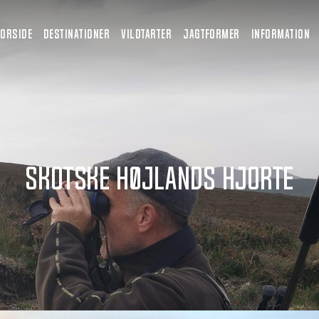
FORSIDE
DESTINATIONER
VILDTARTER
JAGTFORMER
INFORMATION
Skotske højlands hjorte