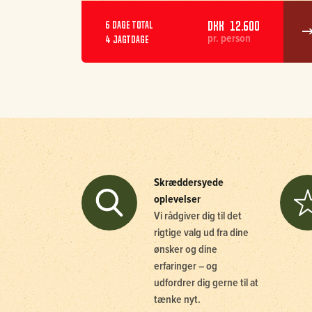
DKK 12.600
6 dage total
pr. person
4 jagtdage
Skræddersyede
oplevelser
Vi rådgiver dig til det
rigtige valg ud fra dine
ønsker og dine
erfaringer – og
udfordrer dig gerne til at
tænke nyt.