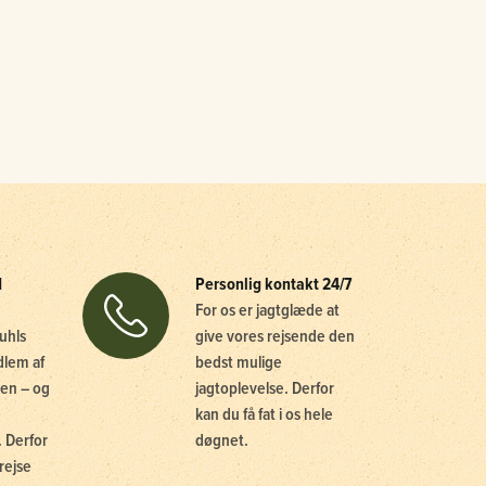
d
Personlig kontakt 24/7
For os er jagtglæde at
uhls
give vores rejsende den
dlem af
bedst mulige
en – og
jagtoplevelse. Derfor
kan du få fat i os hele
 Derfor
døgnet.
rejse