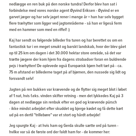
nedlægge en ren buk på den norske tundra! Derfor blev han sat i
forbindelse med vores norske agent Øyvind Eriksen - Øyvind er en
garvet jæger og har selv jaget rener i mange år + han har selv bygget
flere træhytter som ligger ved jagtområderne - så han er ligeså ferm
med en hammer som med en riffel! :)
Kaj har sendt os følgende billeder fra turen og har berettet os om en
fantastisk tur i en meget smukt og barskt landskab, hvor der blev gået
op til 25 km om dagen i det 30.000 hektar store område, så det var
trætte jægere der kom hjem fra dagens strabadser foran en buldrende
pejs i træhytten! De oplevede også Europæisk bjørn helt tæt på - ca.
75 m afstand er billederne taget på af bjørnen, den nussede sig lidt og
forsvandt selv!
Jagten på ren bukken var krævende og de flytter sig meget blot i løbet
af 1 nat, hvis f.eks. vinden skifter retning - men det lykkedes Kaj på 3
dagen at nedlægge sin renbuk efter en god og krævende pürsch
- ikke mindst arbejdet efter skuddet og bjerge kødet og få dette kørt
ud på en dertil "trillebøre" var et stort og hårdt arbejde!
Jeg spurgte Kaj - at hvis ham og Gerda skulle sætte ord på turen -
hvilke var så de første ord der faldt ham for - de kommer her: