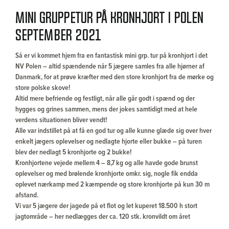
Mini gruppetur på kronhjort i Polen
september 2021
Så er vi kommet hjem fra en fantastisk mini grp. tur på kronhjort i det
NV Polen – altid spændende når 5 jægere samles fra alle hjørner af
Danmark, for at prøve kræfter med den store kronhjort fra de mørke og
store polske skove!
Altid mere befriende og festligt, når alle går godt i spænd og der
hygges og grines sammen, mens der jokes samtidigt med at hele
verdens situationen bliver vendt!
Alle var indstillet på at få en god tur og alle kunne glæde sig over hver
enkelt jægers oplevelser og nedlagte hjorte eller bukke – på turen
blev der nedlagt 5 kronhjorte og 2 bukke!
Kronhjortene vejede mellem 4 – 8,7 kg og alle havde gode brunst
oplevelser og med brølende kronhjorte omkr. sig, nogle fik endda
oplevet nærkamp med 2 kæmpende og store kronhjorte på kun 30 m
afstand.
Vi var 5 jægere der jagede på et flot og let kuperet 18.500 h stort
jagtområde – her nedlægges der ca. 120 stk. kronvildt om året