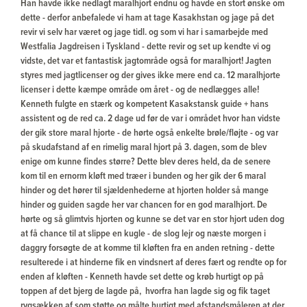
Han havde ikke nedlagt maralhjort endnu og havde en stort ønske om
dette - derfor anbefalede vi ham at tage Kasakhstan og jage på det
revir vi selv har været og jage tidl. og som vi har i samarbejde med
Westfalia Jagdreisen i Tyskland - dette revir og set up kendte vi og
vidste, det var et fantastisk jagtområde også for maralhjort! Jagten
styres med jagtlicenser og der gives ikke mere end ca. 12 maralhjorte
licenser i dette kæmpe område om året - og de nedlægges alle!
Kenneth fulgte en stærk og kompetent Kasakstansk guide + hans
assistent og de red ca. 2 dage ud før de var i området hvor han vidste
der gik store maral hjorte - de hørte også enkelte brøle/fløjte - og var
på skudafstand af en rimelig maral hjort på 3. dagen, som de blev
enige om kunne findes større? Dette blev deres held, da de senere
kom til en ernorm kløft med træer i bunden og her gik der 6 maral
hinder og det hører til sjældenhederne at hjorten holder så mange
hinder og guiden sagde her var chancen for en god maralhjort. De
hørte og så glimtvis hjorten og kunne se det var en stor hjort uden dog
at få chance til at slippe en kugle - de slog lejr og næste morgen i
daggry forsøgte de at komme til kløften fra en anden retning - dette
resulterede i at hinderne fik en vindsnert af deres fært og rendte op for
enden af kløften - Kenneth havde set dette og krøb hurtigt op på
toppen af det bjerg de lagde på, hvorfra han lagde sig og fik taget
rygsækken af som støtte og målte hurtigt med afstandsmåleren at der