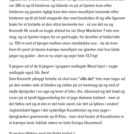
var 385 m op til hinderne og håbede nu på at hjorten kom efter
hinderne og ganske rigtigt kom den store maralhjort travende efter
hinderne og til alt held stoppede den med bredsiden til og ville ligesom
brøle for at fortælle at den altså bestemte her - så var det nu og
Kenneth fik sendt en kugle afsted fra sin Steyr Manlicher 7 mm rem
mag. og så hjorten tegne for en god kugle, for derefter at falde/rulle
ca. 150 m ned af bjerget mellem store stenblokke osv. - da de kom
frem til synet af denne kæmpe maralhjort var glæden stor hos både
jæger og guider - den er nu vejet og vejer hele 13,7 kg!
5 jægere ud af de 6 jægere i gruppen nedlagde Maral hjort + nogle
nedlagde også Sib. Ibex!
Som Kenneth ydmygt fortalte så skal man
"ville det"
hvis man tager ud
på den anden side af kloden og sidder på en hesteryg op og ned af
stejle bjergsider i en uge og lever af kiks, the, dåsemad og tørt brød og
sover på et tyndt liggeunderlag for at jage drømme trofæet - men at
det føltes rart og at det er det hele værd, når det så lykkes i enden!
Jagtområdet ligger i det sydøstlige Kasakhstan og man jager i
bjergkæden grænsende op til Kina - man skal huske at Kasakhstan er
et kæmpe land, faktisk større en hele Europa tilsammen!
Vi ønsker tillykke med det flotte trofæ! :)