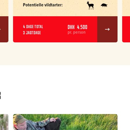
Potentielle vildtarter:
DKK 4.500
4 dage total
pr. person
3 jagtdage
r