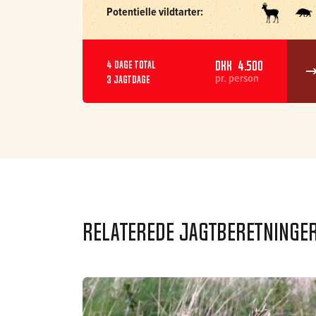
Potentielle vildtarter:
DKK 4.500
4 dage total
pr. person
3 jagtdage
Relaterede jagtberetninge