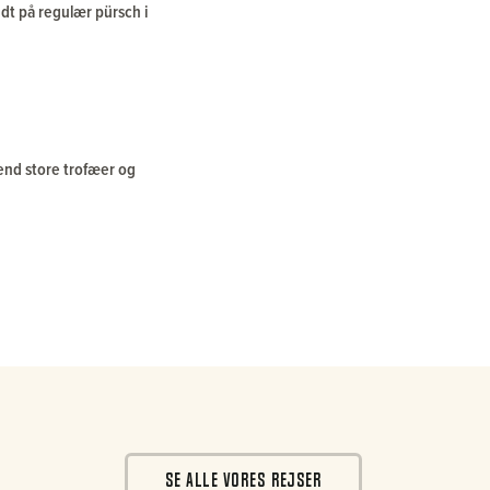
udt på regulær pürsch i
end store trofæer og
SE ALLE VORES REJSER