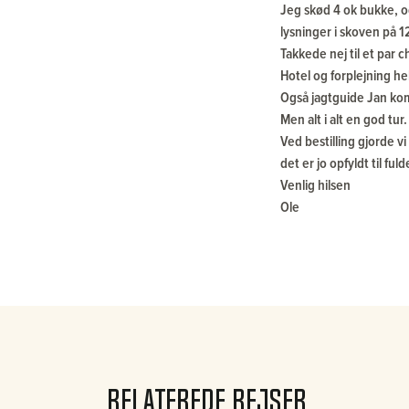
Jeg skød 4 ok bukke, o
lysninger i skoven på 12
Takkede nej til et par 
Hotel og forplejning hel
Også jagtguide Jan kom
Men alt i alt en god tur.
Ved bestilling gjorde 
det er jo opfyldt til fuld
Venlig hilsen
Ole
Relaterede rejser