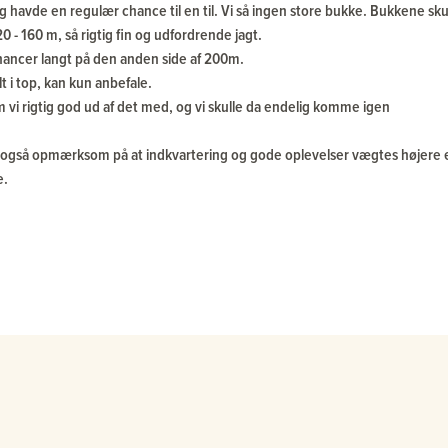
g havde en regulær chance til en til. Vi så ingen store bukke. Bukkene sk
0 - 160 m, så rigtig fin og udfordrende jagt.
chancer langt på den anden side af 200m.
t i top, kan kun anbefale.
 vi rigtig god ud af det med, og vi skulle da endelig komme igen
vi også opmærksom på at indkvartering og gode oplevelser vægtes højere 
e.