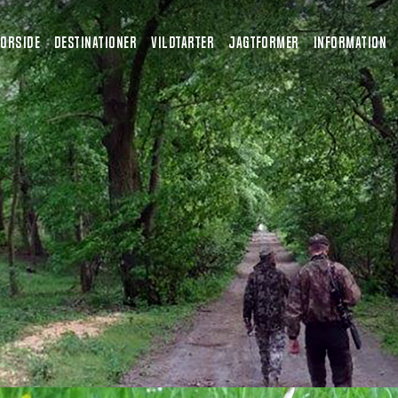
FORSIDE
DESTINATIONER
VILDTARTER
JAGTFORMER
INFORMATION