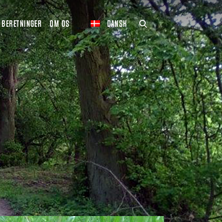
BERETNINGER
OM OS
DANSK